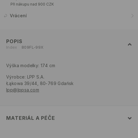
Při nákupu nad 900 CZK
Vrácení
POPIS
Index
809FL-99X
Výška modelky: 174 cm
Výrobce
:
LPP S.A.
Łąkowa 39/44, 80-769 Gdańsk
lpp@lppsa.com
MATERIÁL A PÉČE