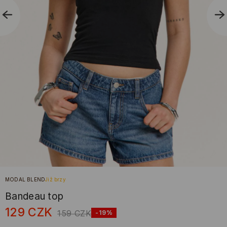
MODAL BLEND
Již brzy
Bandeau top
129
CZK
159
CZK
-19%