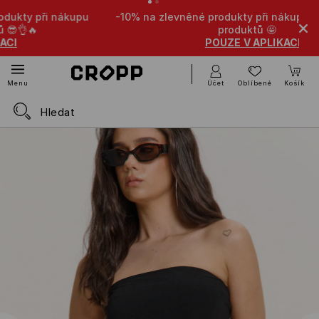
-10% na zlevněné produkty při nákupu libovolných 4
produktů 🤩
POUZE V APLIKACI
Účet
Oblíbené
Košík
Menu