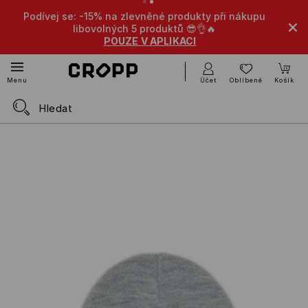
Podívej se: -15% na zlevněné produkty při nákupu
-1
libovolných 5 produktů 😎👌🔥
POUZE V APLIKACI
Účet
Oblíbené
Košík
Menu