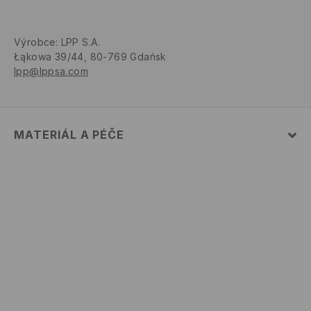
Výrobce
:
LPP S.A.
Łąkowa 39/44, 80-769 Gdańsk
lpp@lppsa.com
MATERIÁL A PÉČE
PRVNÍ MATERIÁL
:
45% AKRYL, 55% POLYESTER
PRÁT RUČNĚ PŘI TEPLOTĚ DO 40°C
VÝROBEK SE NESMÍ BĚLIT
VÝROBEK SE NESMÍ ŽEHLIT
NEČISTIT CHEMICKY