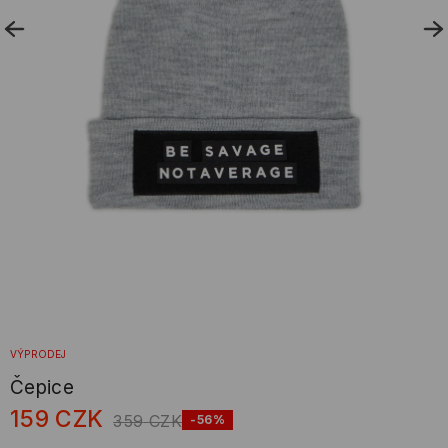
VÝPRODEJ
Čepice
159
CZK
359
CZK
-56%