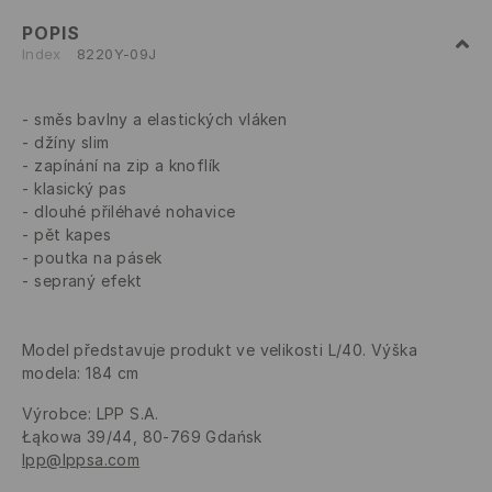
POPIS
Index
8220Y-09J
směs bavlny a elastických vláken
džíny slim
zapínání na zip a knoflík
klasický pas
dlouhé přiléhavé nohavice
pět kapes
poutka na pásek
sepraný efekt
Model představuje produkt ve velikosti L/40. Výška
modela: 184 cm
Výrobce
:
LPP S.A.
Łąkowa 39/44, 80-769 Gdańsk
lpp@lppsa.com