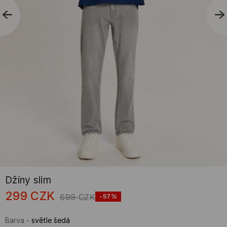
Džíny slim
299
CZK
699
CZK
-57%
Barva
-
světle šedá