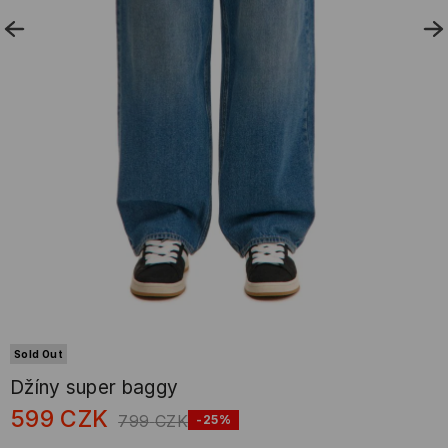
Sold Out
Džíny super baggy
599
CZK
799
CZK
-25%