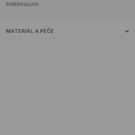
lpp@lppsa.com
MATERIÁL A PÉČE
PRVNÍ MATERIÁL
:
100% BAVLNA
VÝROBEK SE NESMÍ BĚLIT
ŽEHLENÍ PŘI MAX. TEPLOTĚ 110°C - BEZ PÁRY
PRÁT V PRAČCE PŘI MAX. TEPLOTĚ 30°C - ŠETRNÝ
PROGRAM
PRÁT SAMOSTATNĚ NEBO S PODOBNÝMI BARVAMI
NEČISTIT CHEMICKY
VÝROBEK SE NESMÍ SUŠIT V BUBNOVÉ SUŠIČCE