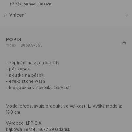
Při nákupu nad 900 CZK
Vrácení
POPIS
Index
885AS-55J
zapínání na zip a knoflík
pět kapes
poutka na pásek
efekt stone wash
k dispozici v několika barvách
Model představuje produkt ve velikosti L. Výška modela:
180 cm
Výrobce
:
LPP S.A.
Łąkowa 39/44, 80-769 Gdańsk