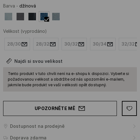
Barva
-
džínová
Velikost
(vyprodáno)
28/30
28/32
30/32
30/34
32/32
Najdi si svou velikost
Tento produkt v tuto chvíli není na e-shopu k dispozici. Vyberte si
požadovanou velikost a obdržíte od nás upozornění e-mailem,
jakmile bude produkt ve vaší velikosti opět dostupný.
UPOZORNĚTE MĚ
Dostupnost na prodejně
Doprava zdarma