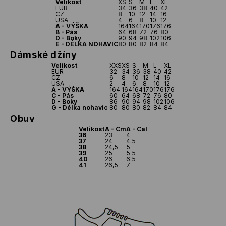
Velikost
XS
S
M
L
XL
EUR
34
36
38
40
42
CZ
8
10
12
14
16
USA
4
6
8
10
12
A - VÝŠKA
164
164
170
176
176
B - Pás
64
68
72
76
80
D - Boky
90
94
98
102
106
E - DÉLKA NOHAVIC
80
80
82
84
84
Dámské džíny
Velikost
XXS
XS
S
M
L
XL
EUR
32
34
36
38
40
42
CZ
6
8
10
12
14
16
USA
2
4
6
8
10
12
A - VÝŠKA
164
164
164
170
176
176
C - Pás
60
64
68
72
76
80
D - Boky
86
90
94
98
102
106
G - Délka nohavic
80
80
80
82
84
84
Obuv
Velikost
A - Cm
A - Cal
36
23
4
37
24
4.5
38
24,5
5
39
25
5.5
40
26
6.5
41
26,5
7