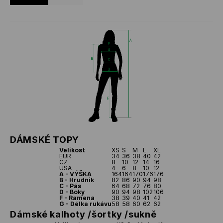
DÁMSKÉ TOPY
Velikost
XS
S
M
L
XL
EUR
34
36
38
40
42
CZ
8
10
12
14
16
USA
4
6
8
10
12
A - VÝŠKA
164
164
170
176
176
B - Hrudnik
82
86
90
94
98
C - Pás
64
68
72
76
80
D - Boky
90
94
98
102
106
F - Ramena
38
39
40
41
42
G - Délka rukávu
58
58
60
62
62
Dámské kalhoty /šortky /sukně