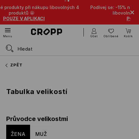
y při nákupu libovolných 4
Podívej se: -15% na zlevněné p
ktů 🤩
libovolných 5 produkt
V APLIKACI
POUZE V APLI
Účet
Oblíbené
Košík
Menu
ZPĚT
Tabulka velikostí
Průvodce velikostmi
ŽENA
MUŽ