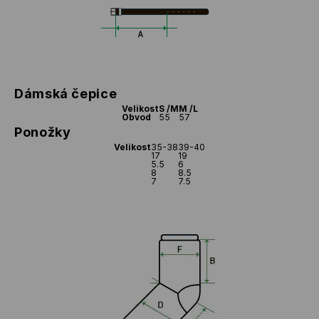
Dámská čepice
Velikost
S /M
M /L
Obvod
55
57
Ponožky
Velikost
35-38
39-40
17
19
5.5
6
8
8.5
7
7.5