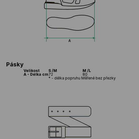
Pásky
Velikost
S /M
M /L
A - Délka cm
72
80
* - délka popruhu Měřené bez přezky