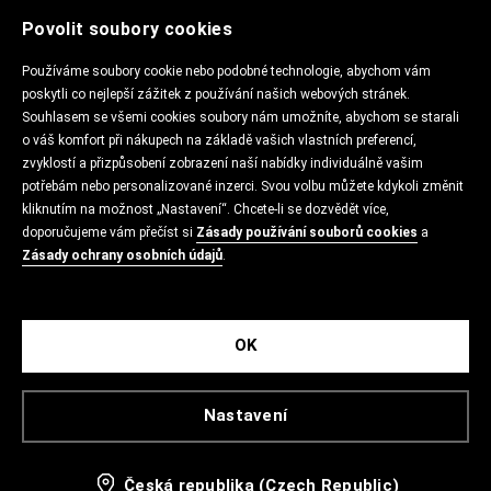
Povolit soubory cookies
POLITIKA OCHRANY SOUKROMÍ
Používáme soubory cookie nebo podobné technologie, abychom vám
poskytli co nejlepší zážitek z používání našich webových stránek.
Souhlasem se všemi cookies soubory nám umožníte, abychom se starali
KONTAKT
o váš komfort při nákupech na základě vašich vlastních preferencí,
zvyklostí a přizpůsobení zobrazení naší nabídky individuálně vašim
potřebám nebo personalizované inzerci. Svou volbu můžete kdykoli změnit
kliknutím na možnost „Nastavení“. Chcete-li se dozvědět více,
APLIKACE CROPP
doporučujeme vám přečíst si
Zásady používání souborů cookies
a
Zásady ochrany osobních údajů
.
CROPP
OK
Nastavení
LPP Czech Republic, s.r.o. Prosecká 852/66 190 00 Praha 9
Česká republika (Czech Republic)