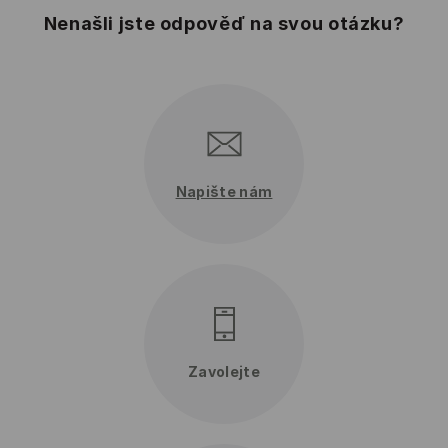
Nenašli jste odpověď na svou otázku?
Napište nám
+420 296
330 716
Zavolejte