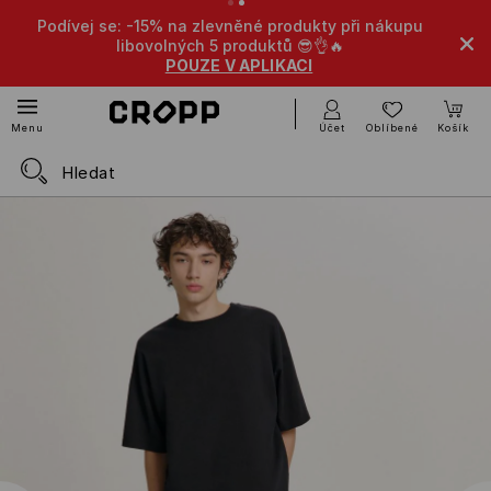
 se: -15% na zlevněné produkty při nákupu
-10% na zlevněn
libovolných 5 produktů 😎👌🔥
POUZE V APLIKACI
Účet
Oblíbené
Košík
Menu