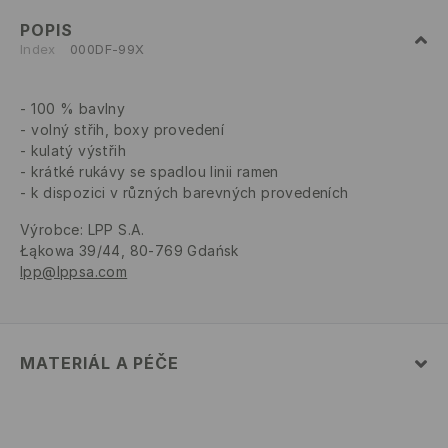
POPIS
Index
000DF-99X
100 % bavlny
volný střih, boxy provedení
kulatý výstřih
krátké rukávy se spadlou linii ramen
k dispozici v různých barevných provedeních
Výrobce
:
LPP S.A.
Łąkowa 39/44, 80-769 Gdańsk
lpp@lppsa.com
MATERIÁL A PÉČE
Hlavní materiál
:
100% BAVLNA