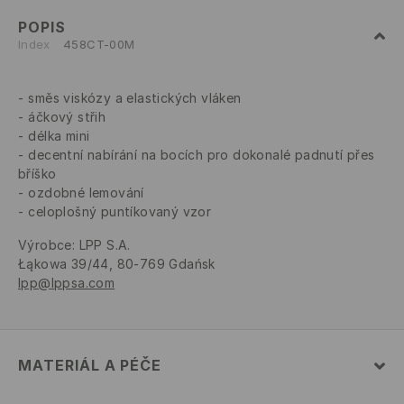
POPIS
Index
458CT-00M
směs viskózy a elastických vláken
áčkový střih
délka mini
decentní nabírání na bocích pro dokonalé padnutí přes
bříško
ozdobné lemování
celoplošný puntíkovaný vzor
Výrobce
:
LPP S.A.
Łąkowa 39/44, 80-769 Gdańsk
lpp@lppsa.com
MATERIÁL A PÉČE