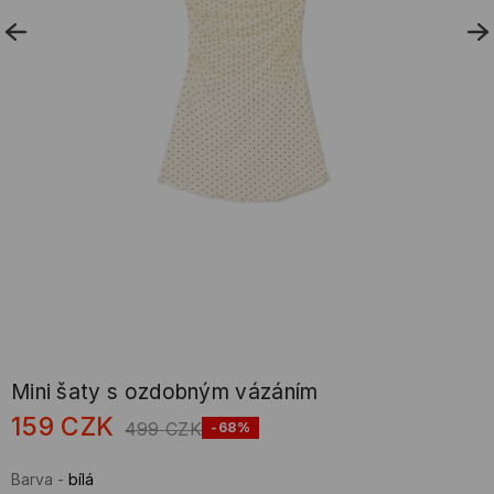
Mini šaty s ozdobným vázáním
159
CZK
499
CZK
-68%
Barva
-
bílá