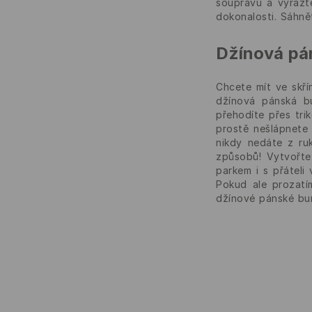
soupravu a vyrazt
dokonalosti. Sáhně
Džínová pán
Chcete mít ve skří
džínová pánská b
přehodíte přes tri
prostě nešlápnete
nikdy nedáte z ru
způsobů! Vytvořte 
parkem i s přáteli
Pokud ale prozatí
džínové pánské bun