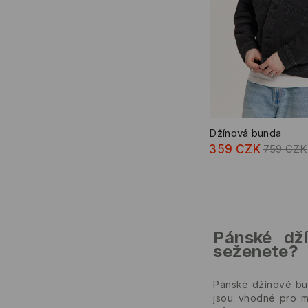
Džínová bunda
359 CZK
759 CZK
Pánské dž
seženete?
Pánské džínové bu
jsou vhodné pro mn