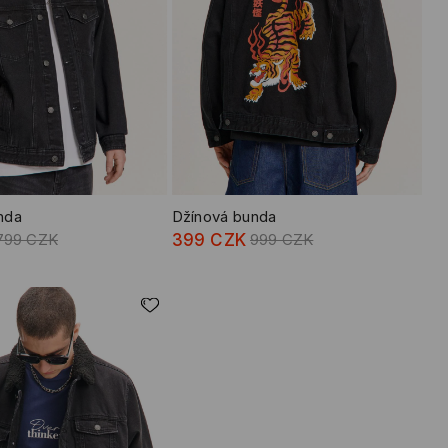
nda
Džínová bunda
799 CZK
399 CZK
999 CZK