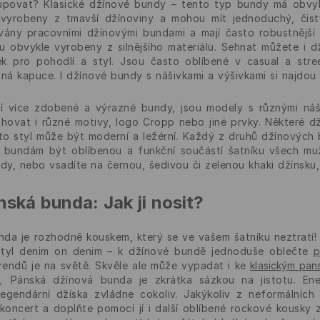
povat? Klasické džínové bundy – tento typ bundy má obvykle 
 vyrobeny z tmavší džínoviny a mohou mít jednoduchý, čis
vány pracovními džínovými bundami a mají často robustnější 
u obvykle vyrobeny z silnějšího materiálu. Sehnat můžete i 
ek pro pohodlí a styl. Jsou často oblíbené v casual a stre
lná kapuce. I džínové bundy s nášivkami a výšivkami si najdou
dají více zdobené a výrazné bundy, jsou modely s různými ná
vat i různé motivy, logo Cropp nebo jiné prvky. Některé dží
ento styl může být moderní a ležérní. Každý z druhů džínových 
bundám být oblíbenou a funkční součástí šatníku všech mu
y, nebo vsadíte na černou, šedivou či zelenou khaki džínsku,
ská bunda: Jak ji nosit?
da je rozhodně kouskem, který se ve vašem šatníku neztratí! 
styl denim on denim – k džínové bundě jednoduše oblečte
p
rendů je na světě. Skvěle ale může vypadat i ke
klasickým pan
m
. Pánská džínová bunda je zkrátka sázkou na jistotu. En
legendární džíska zvládne cokoliv. Jakýkoliv z neformálních
oncert a doplňte pomocí jí i další oblíbené rockové kousky 