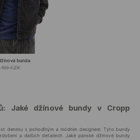
džínová bunda
1 199 CZK
ků: Jaké džínové bundy v Cropp
ivost denimu s pohodlným a módním designem. Tyto bundy
 zdobení a dalších detailech. Jaké pánské džínové bundy