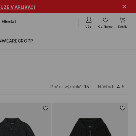
UZE V APLIKACI
Účet
Oblíbené
Košík
#WEARECROPP
Počet výrobků
:
15
Náhľad
:
4
5