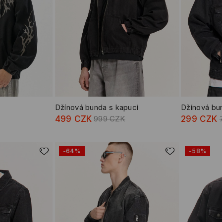
Džínová bunda s kapucí
Džínová bu
499 CZK
999 CZK
299 CZK
-64%
-58%