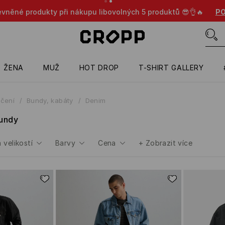
evněné produkty při nákupu libovolných 5 produktů 😎👌🔥
PO
ŽENA
MUŽ
HOT DROP
T-SHIRT GALLERY
čení
Bundy, kabáty
Denim
undy
 velikostí
Barvy
Cena
+
Zobrazit více