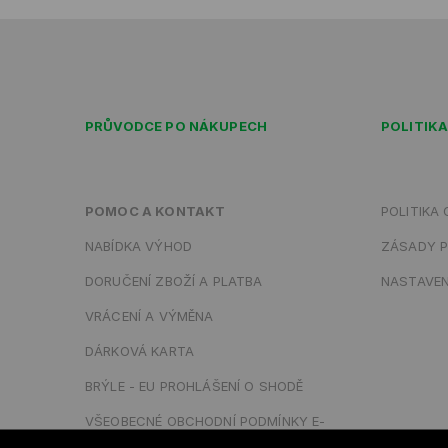
PRŮVODCE PO NÁKUPECH
POLITIK
POMOC A KONTAKT
POLITIKA
NABÍDKA VÝHOD
ZÁSADY P
DORUČENÍ ZBOŽÍ A PLATBA
NASTAVEN
VRÁCENÍ A VÝMĚNA
DÁRKOVÁ KARTA
BRÝLE - EU PROHLÁŠENÍ O SHODĚ
VŠEOBECNÉ OBCHODNÍ PODMÍNKY E-
SHOPU CROPP