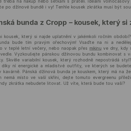
e třeba na nákup nebo setkání s přáteli. Ideální volnočasov
te po džínové bundě i vy! Tenhle kousek zkrátka musí být souč
ská bunda z Cropp – kousek, který si 
ni kousek, který si najde uplatnění v jakémkoli ročním obdob
unda bude tím pravým ořechovým! Vsaďte na ni a nedělej
ko v teplé letní večery, nebo naopak přes
mikinu
ve dny, kdy s
 vedle. Vyzkoušejte pánskou džínovou bundu kombinovat s vaš
ky. Skvěle variabilní kousek, který rozhodně nepostrádá sty
díky ní energické a mladistvé outfity, ve kterých se budete
 v kavárně. Pánská džínová bunda je kouskem, který má na že
m nemá místo ve vaší skříni, dejte tomuto evergreenu přílež
dy zkrátka nebudete litovat. Už víte, která bude tou vaší?