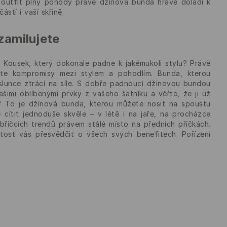
ý outfit plný pohody právě džínová bunda hravě doladí k
ástí i vaší skříně.
zamilujete
í? Kousek, který dokonale padne k jakémukoli stylu? Právě
te kompromisy mezi stylem a pohodlím. Bunda, kterou
lunce ztrácí na síle. S dobře padnoucí džínovou bundou
imi oblíbenými prvky z vašeho šatníku a věřte, že ji už
l? To je džínová bunda, kterou můžete nosit na spoustu
 cítit jednoduše skvěle – v létě i na jaře, na procházce
bříčcích trendů právem stálé místo na předních příčkách.
itost vás přesvědčit o všech svých benefitech. Pořízení