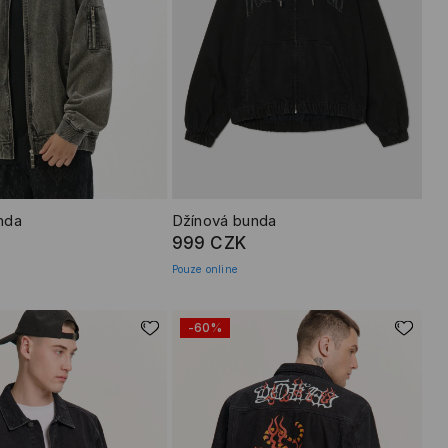
nda
Džínová bunda
999 CZK
Pouze online
-60%