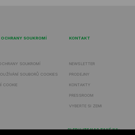
A OCHRANY SOUKROMÍ
KONTAKT
 OCHRANY SOUKROMÍ
NEWSLETTER
OUŽÍVÁNÍ SOUBORŮ COOKIES
PRODEJNY
Í COOKIE
KONTAKTY
PRESSROOM
VYBERTE SI ZEMI
SLEDUJTE NAS TAKÉ NA: