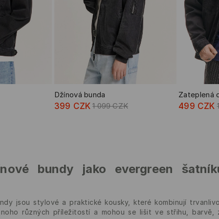
Džínová bunda
Zateplená 
399 CZK
1 099 CZK
499 CZK
ínové bundy jako evergreen šatní
ndy jsou stylové a praktické kousky, které kombinují trvanl
oho různých příležitostí a mohou se lišit ve střihu, barvě,