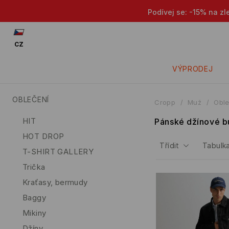
Podívej se: -15% na zl
CZ
VÝPRODEJ
OBLEČENÍ
Cropp
Muž
Oble
HIT
Pánské džínové b
HOT DROP
Třídit
Tabulka
T-SHIRT GALLERY
Trička
Kraťasy, bermudy
Baggy
Mikiny
Džíny