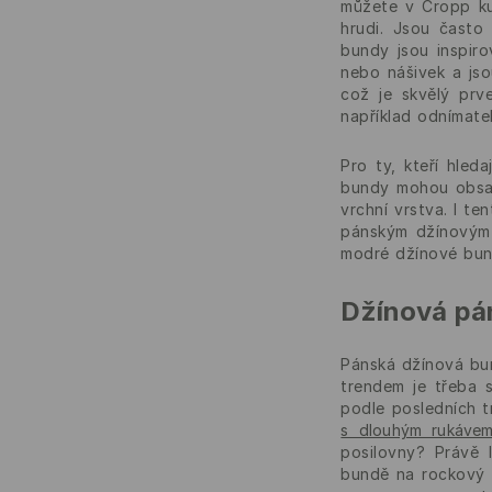
můžete v Cropp ku
hrudi. Jsou často
bundy jsou inspiro
nebo nášivek a jso
což je skvělý prv
například odnímate
Pro ty, kteří hle
bundy mohou obsaho
vrchní vrstva. I t
pánským džínovým 
modré džínové bund
Džínová pán
Pánská džínová bun
trendem je třeba 
podle posledních t
s dlouhým rukáve
posilovny? Právě 
bundě na rockový k