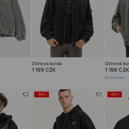
Džínová bunda
Džínová bu
1 199 CZK
1 199 CZK
Pouze online
-50%
-63%