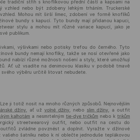
tradiční střih s knoflíkovou přední částí a kapsami na
tý vzhled nebo být zdobeny lehkým trháním. Truckerské
vzhled. Mohou mít širší límec, zdobení ve formě knoflíků
džínové bundy s kapucí. Tyto bundy mají přidanou kapuci,
etwear stylu a mohou mít různé variace kapucí, jako je
 své publikum.
šivkami, výšivkami nebo potisky trefou do černého. Tyto
nové bundy nemají knoflíky, takže se nosí otevřené jako
bund nabízí různé možnosti nošení a styly, které umožňují
žů. Ať už vsadíte na denimovou klasiku v podobě tmavě
 svého výběru určitě litovat nebudete.
Lze ji totiž nosit na mnoho různých způsobů. Nejnovějším
ánské džíny
, ať už
volné džíny
, nebo
slim džíny
, a outfit
ským kalhotám
a nesmrtelným
tie-dye tričkům
nebo k
trikům
ergický streetwearový outfit, nebo outfit na cestu do
 outfitů zvládne povznést a doplnit. Vyražte v džínové
z vašeho šatníku nebo k ní oblečte jednoduše teplákovou