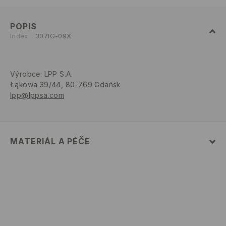
POPIS
Index
307IG-09X
Výrobce
:
LPP S.A.
Łąkowa 39/44, 80-769 Gdańsk
lpp@lppsa.com
MATERIÁL A PÉČE
VRCHNÍ ČÁST
:
100% EVA
STÉLKA
:
100% EVA
PODEŠVA
:
100% EVA