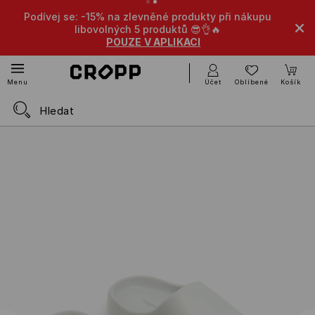
Podívej se: -15% na zlevněné produkty při nákupu
-1
libovolných 5 produktů 😎👌🔥
POUZE V APLIKACI
Účet
Oblíbené
Košík
Menu