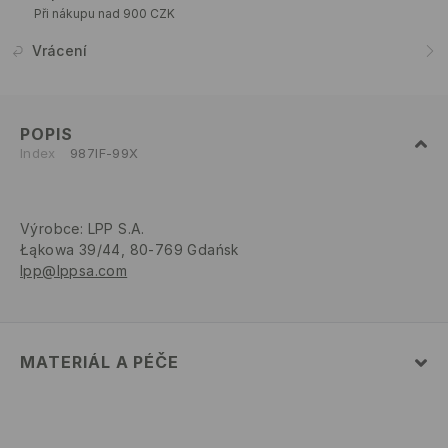
Při nákupu nad 900 CZK
Vrácení
POPIS
Index
987IF-99X
Výrobce
:
LPP S.A.
Łąkowa 39/44, 80-769 Gdańsk
lpp@lppsa.com
MATERIÁL A PÉČE
PRVNÍ MATERIÁL
:
100% POLYAMID