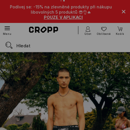
Podívej se: -15% na zlevněné produkty při nákupu
-10
libovolných 5 produktů 😎👌🔥
POUZE V APLIKACI
Účet
Oblíbené
Košík
Menu