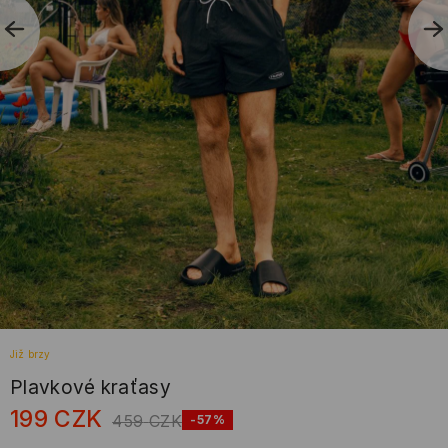
Již brzy
Plavkové kraťasy
199
CZK
459
CZK
-57%