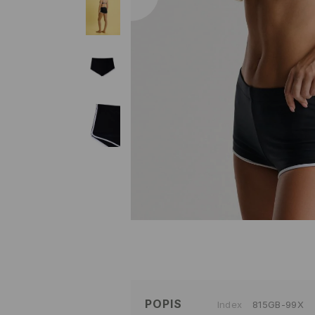
POPIS
Index
815GB-99X