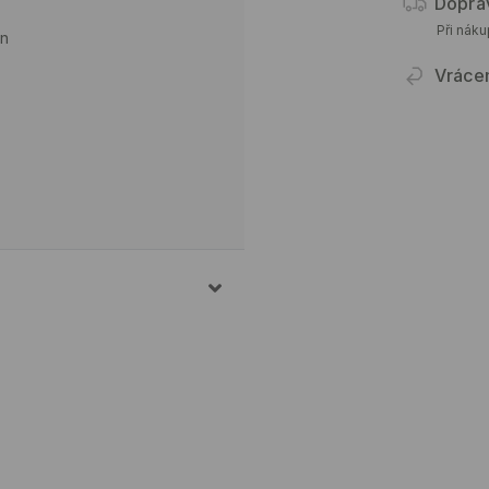
Dopra
Při nák
en
Vráce
8% ELASTAN
 ELASTAN
V BUBNOVÉ SUŠIČCE