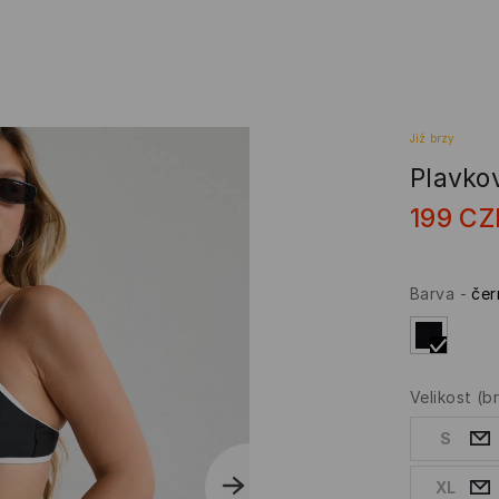
Již brzy
Plavko
199
CZ
Barva
-
čer
Velikost
(b
S
XL