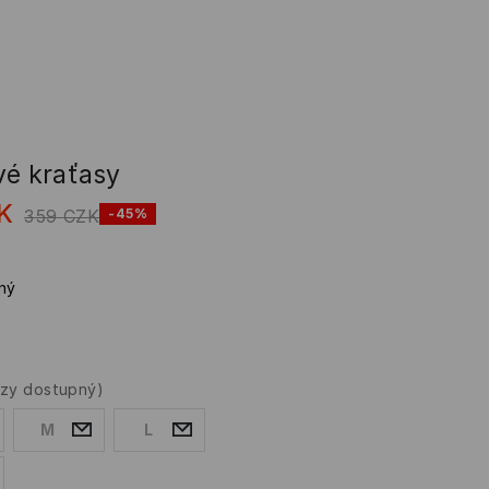
vé kraťasy
K
359
CZK
-45%
ný
rzy dostupný)
M
L