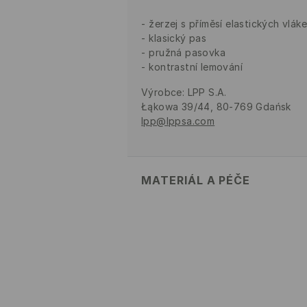
žerzej s příměsí elastických vlák
klasický pas
pružná pasovka
kontrastní lemování
Výrobce
:
LPP S.A.
Łąkowa 39/44, 80-769 Gdańsk
lpp@lppsa.com
MATERIÁL A PÉČE
Hlavní materiál
:
82% POLYAMID, 1
Materiál II
:
90% POLYESTER, 10%
VÝROBEK SE NESMÍ BĚLIT
VÝROBEK SE NESMÍ SUŠIT 