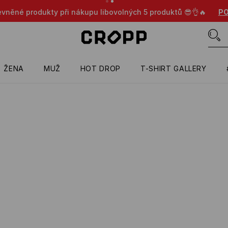
evněné produkty při nákupu libovolných 5 produktů 😎👌🔥
PO
ŽENA
MUŽ
HOT DROP
T-SHIRT GALLERY