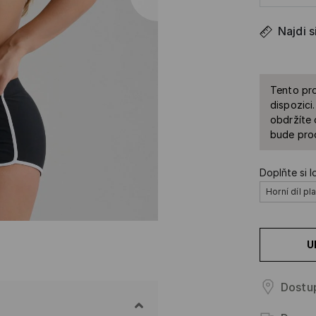
Najdi s
Tento pro
dispozici
obdržíte 
bude prod
Doplňte si l
Horní díl pl
U
Dostu