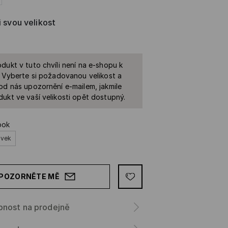
i svou velikost
dukt v tuto chvíli není na e-shopu k
. Vyberte si požadovanou velikost a
od nás upozornění e-mailem, jakmile
ukt ve vaší velikosti opět dostupný.
ook
avek
POZORNĚTE MĚ
pnost na prodejně