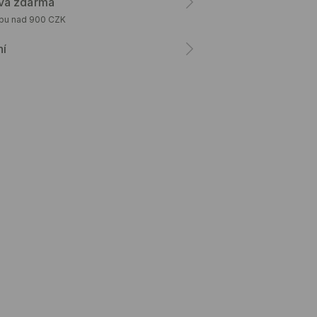
va zdarma
upu nad 900 CZK
ní