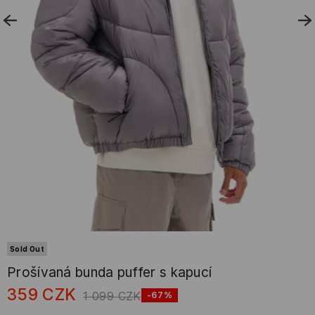
Sold Out
Prošívaná bunda puffer s kapucí
359
CZK
1 099
CZK
-67%