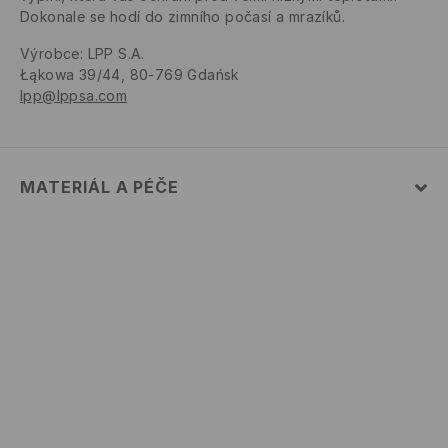
Dokonale se hodí do zimního počasí a mrazíků.
Výrobce
:
LPP S.A.
Łąkowa 39/44, 80-769 Gdańsk
lpp@lppsa.com
MATERIÁL A PÉČE
Hlavní materiál
:
100% POLYESTER
Materiál II
:
100% POLYESTER
Materiál III
:
100% POLYESTER
PRÁT V PRAČCE PŘI MAX. TEPLOTĚ 30°C - ŠETRNÝ
PROGRAM
VÝROBEK SE NESMÍ BĚLIT