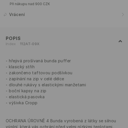
Při nákupu nad 900 CZK
Vrácení
POPIS
Index
112AT-09X
hřejivá prošívaná bunda puffer
klasický střih
zakončeno taftovou podšívkou
zapínání na zip v celé délce
dlouhé rukávy s elastickými manžetami
boční kapsy na zip
elastická pasovka
výšivka Cropp
OCHRANA ÚROVNĚ 4 Bunda vyrobená z látky se silnou
výplní, která vás ochrání před velmi nízkými teplotami.