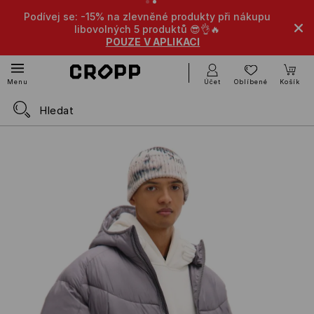
15% na zlevněné produkty při nákupu
-10% na zlevněné prod
ovolných 5 produktů 😎👌🔥
p
POUZE V APLIKACI
POU
Účet
Oblíbené
Košík
Menu