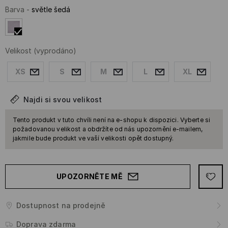
Barva
-
světle šedá
Velikost
(vyprodáno)
XS
S
M
L
XL
Najdi si svou velikost
Tento produkt v tuto chvíli není na e-shopu k dispozici. Vyberte si
požadovanou velikost a obdržíte od nás upozornění e-mailem,
jakmile bude produkt ve vaší velikosti opět dostupný.
UPOZORNĚTE MĚ
Dostupnost na prodejně
Doprava zdarma