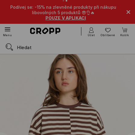
 se: -15% na zlevněné produkty při nákupu
-10% na zlevněn
libovolných 5 produktů 😎👌🔥
POUZE V APLIKACI
Účet
Oblíbené
Košík
Menu