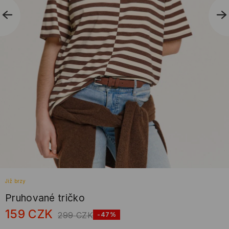
Již brzy
Pruhované tričko
159
CZK
299
CZK
-47%