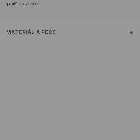
lpp@lppsa.com
MATERIÁL A PÉČE
PRVNÍ MATERIÁL
:
100% BAVLNA
VÝROBEK SE NESMÍ BĚLIT
ŽEHLENÍ PŘI MAX. TEPLOTĚ 110°C - BEZ PÁRY
PRÁT V PRAČCE PŘI MAX. TEPLOTĚ 30°C - VELMI
ŠETRNÝ PROGRAM
NEČISTIT CHEMICKY
VÝROBEK SE NESMÍ SUŠIT V BUBNOVÉ SUŠIČCE