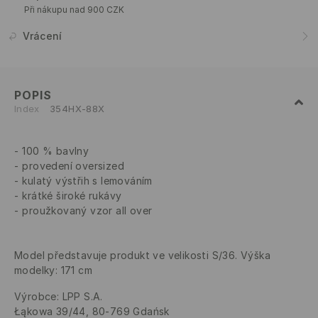
Při nákupu nad 900 CZK
Vrácení
POPIS
Index
354HX-88X
100 % bavlny
provedení oversized
kulatý výstřih s lemováním
krátké široké rukávy
proužkovaný vzor all over
Model představuje produkt ve velikosti S/36. Výška
modelky: 171 cm
Výrobce
:
LPP S.A.
Łąkowa 39/44, 80-769 Gdańsk