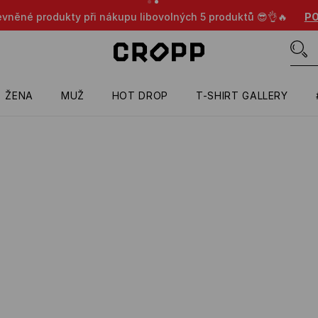
evněné produkty při nákupu libovolných 5 produktů 😎👌🔥
PO
ŽENA
MUŽ
HOT DROP
T-SHIRT GALLERY