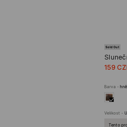
Sold Out
Sluneč
159
CZ
Barva
-
hn
Velikost
-
U
Tento pro