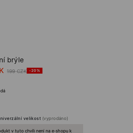
ní brýle
K
199
CZK
-20%
ědá
niverzální velikost
(vyprodáno)
dukt v tuto chvíli není na e-shopu k