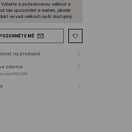
. Vyberte si požadovanou velikost a
od nás upozornění e-mailem, jakmile
ukt ve vaší velikosti opět dostupný.
POZORNĚTE MĚ
pnost na prodejně
va zdarma
upu nad 900 CZK
ní