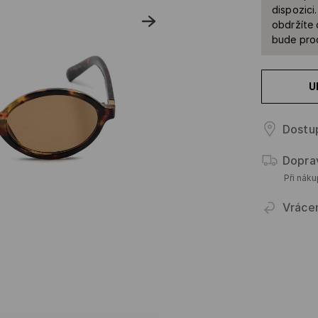
dispozici
obdržíte 
bude prod
U
Dostu
Dopra
Při nák
Vráce