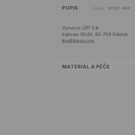
POPIS
Index
813DC-88X
Výrobce
:
LPP S.A.
Łąkowa 39/44, 80-769 Gdańsk
lpp@lppsa.com
MATERIÁL A PÉČE
Hlavní materiál
:
100% POLYKARB
NESMÍ SE PRÁT
VÝROBEK SE NESMÍ BĚLIT
VÝROBEK SE NESMÍ SUŠIT 