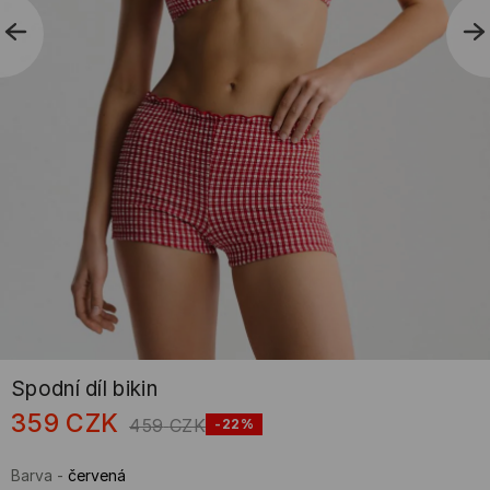
Spodní díl bikin
359
CZK
459
CZK
-22%
Barva
-
červená