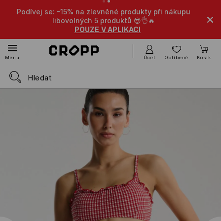
Podívej se: -15% na zlevněné produkty při nákupu
libovolných 5 produktů 😎👌🔥
POUZE V APLIKACI
Účet
Oblíbené
Košík
Menu