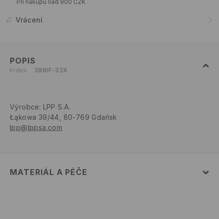
Při nákupu nad 900 CZK
Vrácení
POPIS
Index
396IF-33X
Výrobce
:
LPP S.A.
Łąkowa 39/44, 80-769 Gdańsk
lpp@lppsa.com
MATERIÁL A PÉČE
PRVNÍ MATERIÁL
:
48% POLYESTER, 46% POLYAMID, 6%