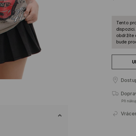
Tento pro
dispozici
obdržíte 
bude prod
U
Dostu
Dopra
Při nák
Vráce