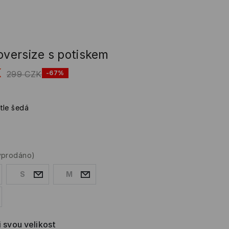
oversize s potiskem
K
299
CZK
-67%
tle šedá
yprodáno)
S
M
i svou velikost