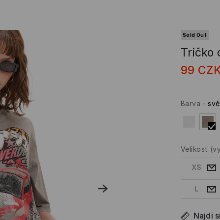
Sold Out
Tričko 
99
CZ
Barva
-
svě
Velikost
(v
XS
L
Najdi s