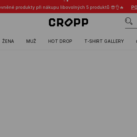
evněné produkty při nákupu libovolných 5 produktů 😎👌🔥
PO
ŽENA
MUŽ
HOT DROP
T-SHIRT GALLERY