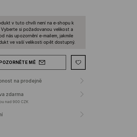
dukt v tuto chvíli není na e-shopu k
. Vyberte si požadovanou velikost a
od nás upozornění e-mailem, jakmile
ukt ve vaší velikosti opět dostupný.
POZORNĚTE MĚ
pnost na prodejně
va zdarma
upu nad 900 CZK
ní