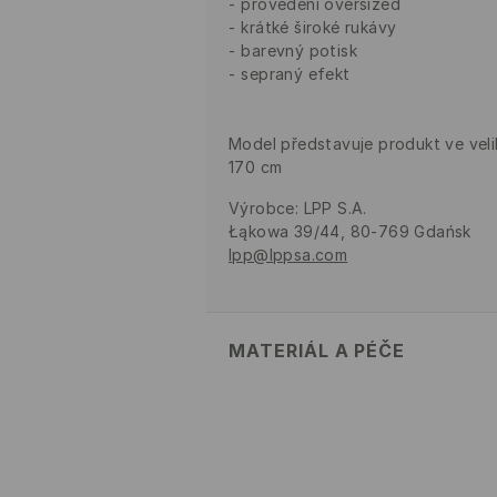
provedení oversized
krátké široké rukávy
barevný potisk
sepraný efekt
Model představuje produkt ve veli
170 cm
Výrobce
:
LPP S.A.
Łąkowa 39/44, 80-769 Gdańsk
lpp@lppsa.com
MATERIÁL A PÉČE
PRVNÍ MATERIÁL
:
100% BAVLNA
VÝROBEK SE NESMÍ BĚLIT