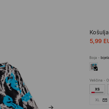
Košulj
5,99
E
Boja
-
bijel
Veličina
-
O
XS
XL