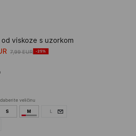
a od viskoze s uzorkom
UR
7,99
EUR
-25%
a
daberite veličinu
S
M
L