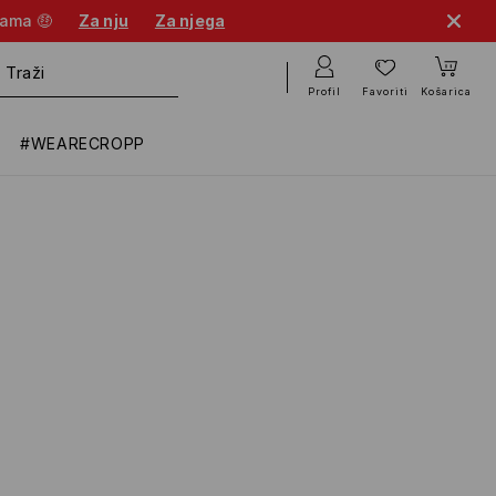
nama 🤑
Za nju
Za njega
Profil
Favoriti
Košarica
#WEARECROPP