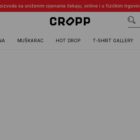
proizvoda sa sniženim cijenama čekaju, online i u fizičkim trgovi
NA
MUŠKARAC
HOT DROP
T-SHIRT GALLERY