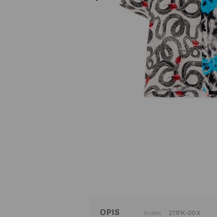
OPIS
Index
211FK-00X