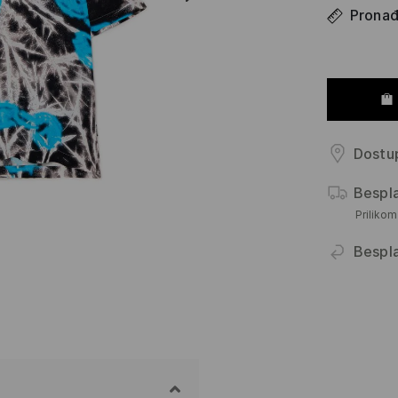
Pronađi
Dostup
Bespl
Priliko
Bespl