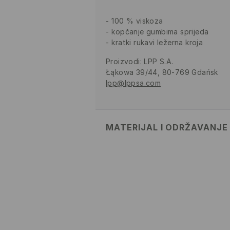
100 % viskoza
kopčanje gumbima sprijeda
kratki rukavi ležerna kroja
Proizvodi
:
LPP S.A.
Łąkowa 39/44, 80-769 Gdańsk
lpp@lppsa.com
MATERIJAL I ODRŽAVANJE
Materijal I
:
100% VISKOZNO VLAK
MAKSIMALNA TEMPERATURA 
POSTUPAK
ZABRANJENO BIJELJENJE