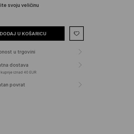
te svoju veličinu
DODAJ U KOŠARICU
nost u trgovini
atna dostava
m kupnje iznad 40 EUR
atan povrat