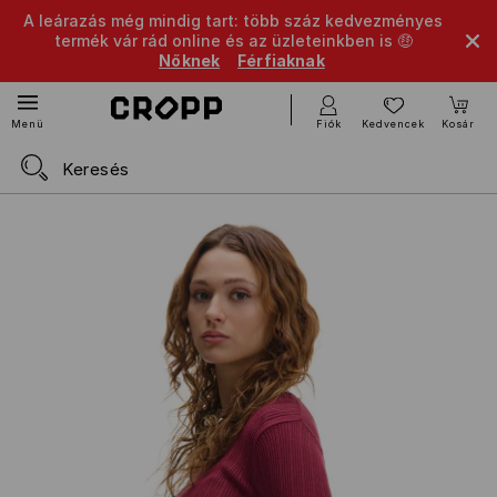
A leárazás még mindig tart: több száz kedvezményes
termék vár rád online és az üzleteinkben is 🤑
Nőknek
Férfiaknak
Fiók
Kedvencek
Kosár
Menü