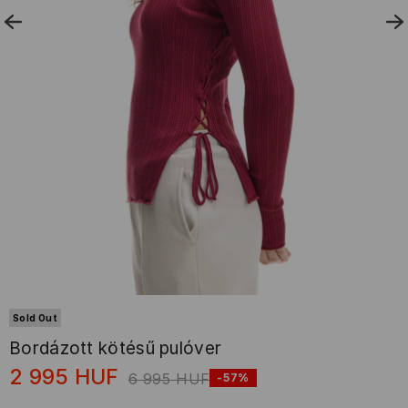
Sold Out
Bordázott kötésű pulóver
2 995
HUF
6 995
HUF
-57%