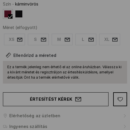
Szín
-
kárminvörös
Méret
(elfogyott)
XS
S
M
L
XL
Ellenőrízd a méreted
Ez a termék jelenleg nem érhető el az online áruházban. Válassza ki
a kívánt méretet és regisztráljon az értesítésküldésre, amellyel
értesítjük Önt ha a termék elérhetővé válik.
ÉRTESÍTÉST KÉREK
Elérhetőség az üzletben
Ingyenes szállítás