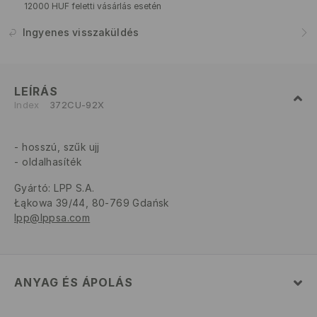
12000 HUF feletti vásárlás esetén
Ingyenes visszaküldés
LEÍRÁS
Index
372CU-92X
hosszú, szűk ujj
oldalhasíték
Gyártó
:
LPP S.A.
Łąkowa 39/44, 80-769 Gdańsk
lpp@lppsa.com
ANYAG ÉS ÁPOLÁS