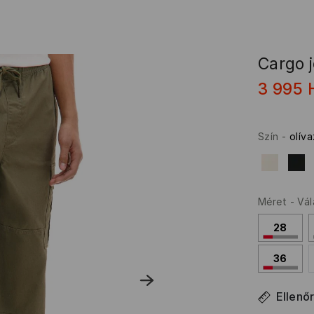
Cargo 
3 995
Szín
-
olív
Méret
-
Vál
28
36
Ellenő