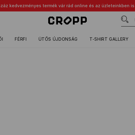
száz kedvezményes termék vár rád online és az üzleteinkben is
ŐI
FÉRFI
ÜTŐS ÚJDONSÁG
T-SHIRT GALLERY