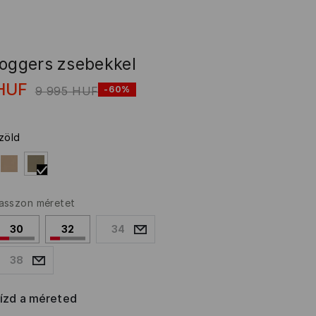
joggers zsebekkel
HUF
9 995
HUF
-60%
azöld
asszon méretet
30
32
34
38
rízd a méreted