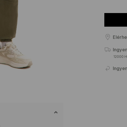
Elérhe
Ingyen
12000 HU
Ingyen
t