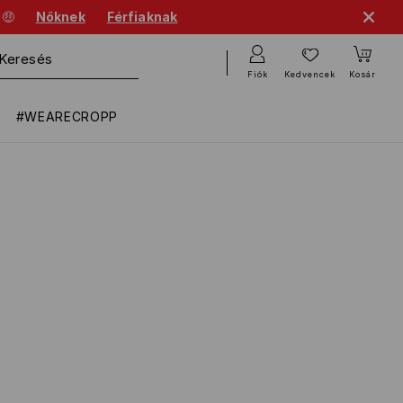
 🤑
Nőknek
Férfiaknak
Fiók
Kedvencek
Kosár
#WEARECROPP