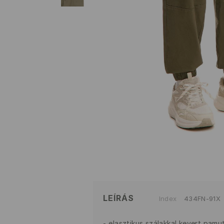
LEÍRÁS
Index
434FN-91X
elasztikus szálakkal kevert pamu