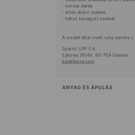
normál derék
átlós elülső zsebek
hátsó bevágott zsebek
A modell által viselt ruha mérete 
Gyártó
:
LPP S.A.
Łąkowa 39/44, 80-769 Gdańsk
lpp@lppsa.com
ANYAG ÉS ÁPOLÁS
ELSŐ SZÖVET
:
98% PAMUT, 2% 
MAX. 150° C VASALHATÓ