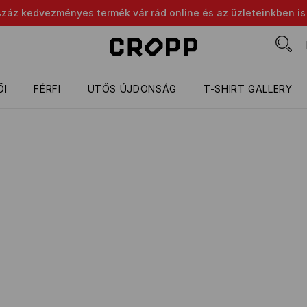
száz kedvezményes termék vár rád online és az üzleteinkben is
ŐI
FÉRFI
ÜTŐS ÚJDONSÁG
T-SHIRT GALLERY