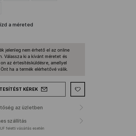
rízd a méreted
ék jelenleg nem érhető el az online
. Válassza ki a kívánt méretet és
jon az értesítésküldésre, amellyel
k Önt ha a termék elérhetővé válik.
TESÍTÉST KÉREK
tőség az üzletben
es szállítás
F feletti vásárlás esetén