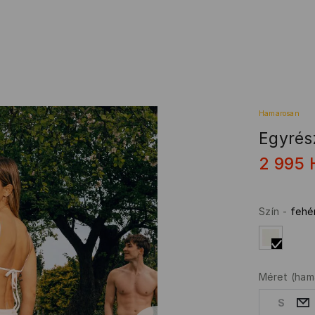
Hamarosan
Egyrés
2 995
Szín
-
fehé
Méret
(ham
S