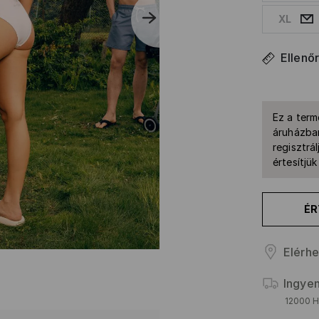
XL
Ellenő
Ez a term
áruházban
regisztrál
értesítjü
ÉR
Elérhe
Ingyen
12000 HU