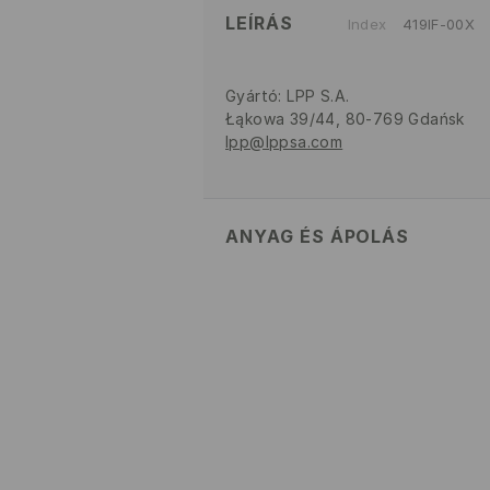
LEÍRÁS
Index
419IF-00X
Gyártó
:
LPP S.A.
Łąkowa 39/44, 80-769 Gdańsk
lpp@lppsa.com
ANYAG ÉS ÁPOLÁS
ELSŐ SZÖVET
:
82% POLIAMID, 1