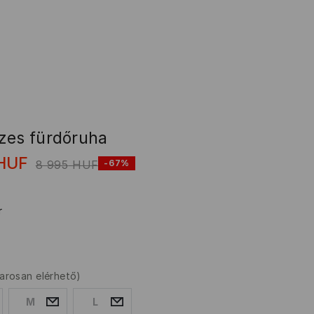
zes fürdőruha
HUF
8 995
HUF
-67%
r
arosan elérhető)
M
L