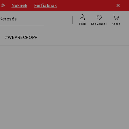
 🤑
Nőknek
Férfiaknak
Fiók
Kedvencek
Kosár
#WEARECROPP