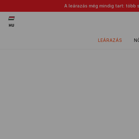
A leárazás még mindig tart: több 
HU
LEÁRAZÁS
N