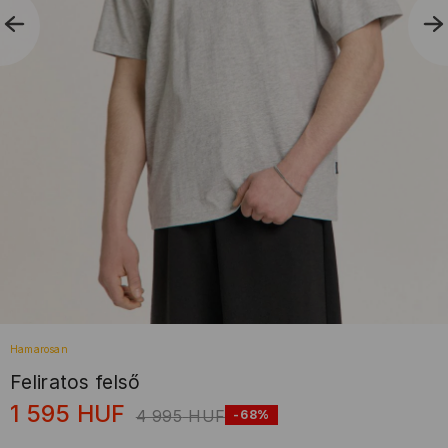
Hamarosan
Feliratos felső
1 595
HUF
4 995
HUF
-68%