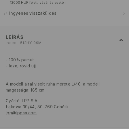
12000 HUF feletti vásárlás esetén
Ingyenes visszaküldés
LEÍRÁS
Index
512HY-09M
100% pamut
laza, rövid ujj
A modell által viselt ruha mérete L/40. a modell
magassága: 185 cm
Gyártó
:
LPP S.A.
Łąkowa 39/44, 80-769 Gdańsk
lpp@lppsa.com