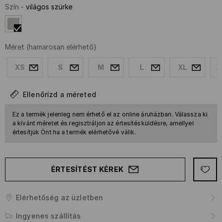
Szín
-
világos szürke
Méret
(hamarosan elérhető)
XS
S
M
L
XL
X
Ellenőrízd a méreted
Ez a termék jelenleg nem érhető el az online áruházban. Válassza ki
a kívánt méretet és regisztráljon az értesítésküldésre, amellyel
értesítjük Önt ha a termék elérhetővé válik.
ÉRTESÍTÉST KÉREK
Elérhetőség az üzletben
Ingyenes szállítás