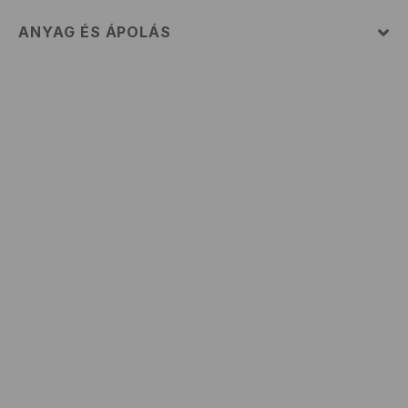
ANYAG ÉS ÁPOLÁS
ELSŐ SZÖVET
:
95% PAMUT, 5% VISZKÓZ