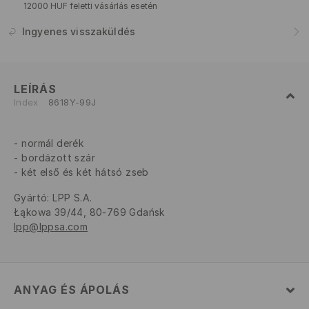
12000 HUF feletti vásárlás esetén
Ingyenes visszaküldés
LEÍRÁS
Index
8618Y-99J
normál derék
bordázott szár
két első és két hátsó zseb
Gyártó
:
LPP S.A.
Łąkowa 39/44, 80-769 Gdańsk
lpp@lppsa.com
ANYAG ÉS ÁPOLÁS