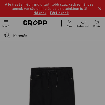
A leárazás még mindig tart: több száz kedvezményes
termék vár rád online és az üzleteinkben is 🤑
Nőknek
Férfiaknak
Fiók
Kedvencek
Kosár
Menü