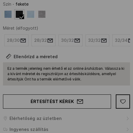
Szín
-
fekete
Méret
(elfogyott)
28/30
28/32
30/32
32/32
32/34
Ellenőrízd a méreted
Ez a termék jelenleg nem érhető el az online áruházban. Válassza ki
a kívánt méretet és regisztráljon az értesítésküldésre, amellyel
értesítjük Önt ha a termék elérhetővé válik.
ÉRTESÍTÉST KÉREK
Elérhetőség az üzletben
Ingyenes szállítás