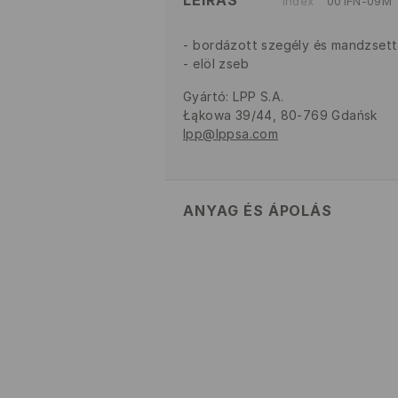
LEÍRÁS
Index
001FN-09M
bordázott szegély és mandzsett
elöl zseb
Gyártó
:
LPP S.A.
Łąkowa 39/44, 80-769 Gdańsk
lpp@lppsa.com
ANYAG ÉS ÁPOLÁS
Szövet I
:
52% PAMUT, 48% POLI
GÉPIMOSÁS MAX. 30° C
FEHÉRÍTŐSZER HASZNÁLATA
TILOS FORGÓDOBOS SZÁRÍ