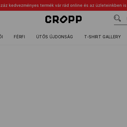
száz kedvezményes termék vár rád online és az üzleteinkben is
ŐI
FÉRFI
ÜTŐS ÚJDONSÁG
T-SHIRT GALLERY