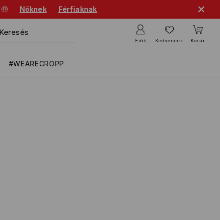
 🤑
Nőknek
Férfiaknak
Fiók
Kedvencek
Kosár
#WEARECROPP