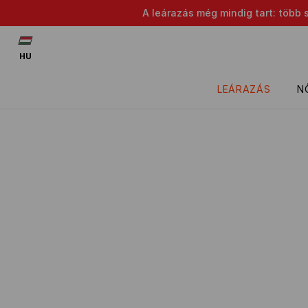
A leárazás még mindig tart: több 
HU
LEÁRAZÁS
N