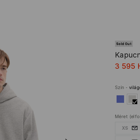
Sold Out
Kapucn
3 595
Szín
-
vilá
Méret
(elf
XS