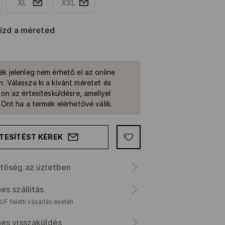
XL
XXL
rízd a méreted
ék jelenleg nem érhető el az online
. Válassza ki a kívánt méretet és
jon az értesítésküldésre, amellyel
k Önt ha a termék elérhetővé válik.
TESÍTÉST KÉREK
tőség az üzletben
es szállítás
F feletti vásárlás esetén
es visszaküldés