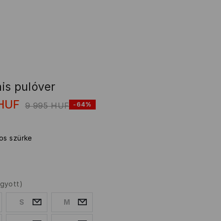
is pulóver
HUF
9 995
HUF
-64%
gos szürke
ogyott)
S
M