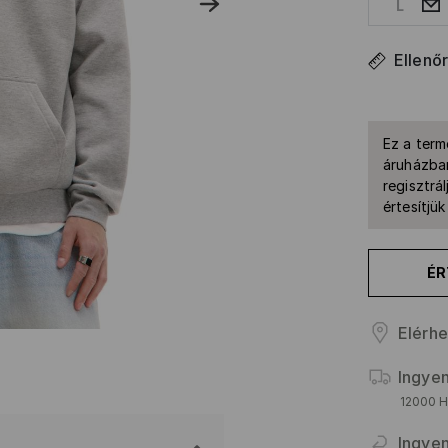
L
Ellenő
Ez a term
áruházban
regisztrál
értesítjü
ÉR
Elérhe
Ingyen
12000 HU
Ingyen