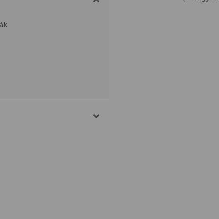
ák
ÉSZTER
 TILOS
TÓGÉPBEN SZÁRÍTANI