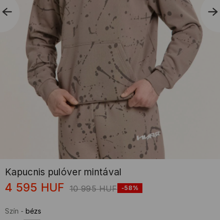
Kapucnis pulóver mintával
4 595
HUF
10 995
HUF
-58%
Szín
-
bézs