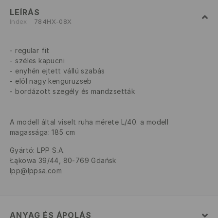
LEÍRÁS
Index
784HX-08X
regular fit
széles kapucni
enyhén ejtett vállú szabás
elöl nagy kenguruzseb
bordázott szegély és mandzsetták
A modell által viselt ruha mérete L/40. a modell
magassága: 185 cm
Gyártó
:
LPP S.A.
Łąkowa 39/44, 80-769 Gdańsk
lpp@lppsa.com
ANYAG ÉS ÁPOLÁS