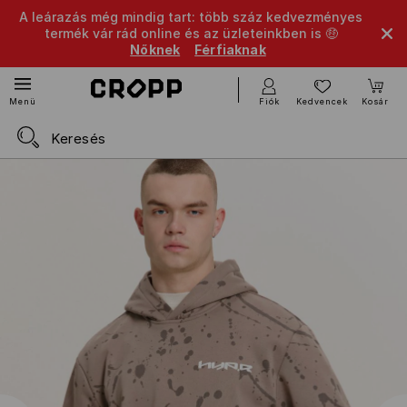
A leárazás még mindig tart: több száz kedvezményes
termék vár rád online és az üzleteinkben is 🤑
Nőknek
Férfiaknak
Fiók
Kedvencek
Kosár
Menü