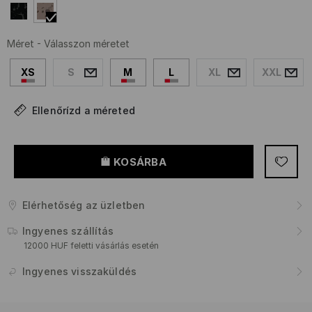
Méret
-
Válasszon méretet
XS
S
M
L
XL
XXL
Ellenőrízd a méreted
KOSÁRBA
Elérhetőség az üzletben
Ingyenes szállítás
12000 HUF feletti vásárlás esetén
Ingyenes visszaküldés