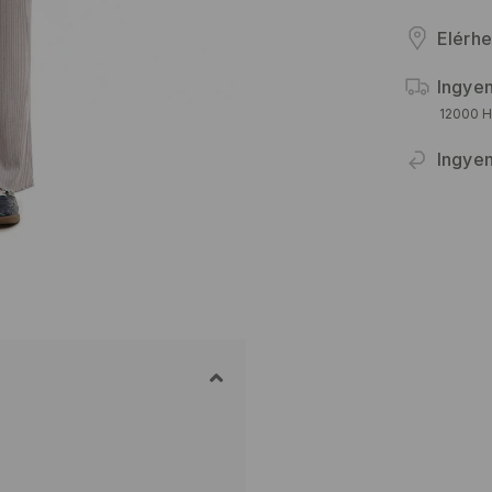
Elérhe
Ingyen
12000 HU
Ingyen
M