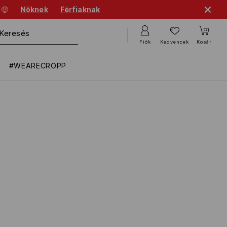
 🤑
Nőknek
Férfiaknak
Fiók
Kedvencek
Kosár
#WEARECROPP