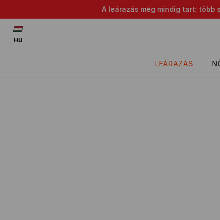
A leárazás még mindig tart: több 
HU
LEÁRAZÁS
N