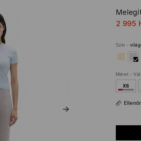
Melegí
2 995
Szín
-
vilá
Méret
-
Vál
XS
Ellenő