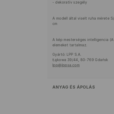
dekoratív szegély
A modell által viselt ruha mérete 
cm
A kép mesterséges intelligencia (
elemeket tartalmaz.
Gyártó
:
LPP S.A.
Łąkowa 39/44, 80-769 Gdańsk
lpp@lppsa.com
ANYAG ÉS ÁPOLÁS
ELSŐ SZÖVET
:
43% VISZKÓZ, 34
POLIAMID, 4% ELASZTÁN