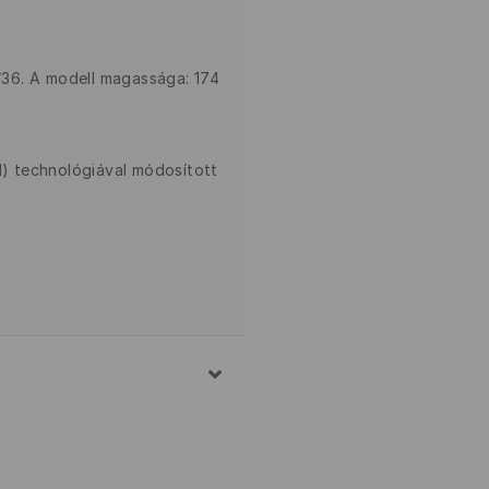
S/36. A modell magassága: 174
AI) technológiával módosított
% POLIÉSZTER, 19%