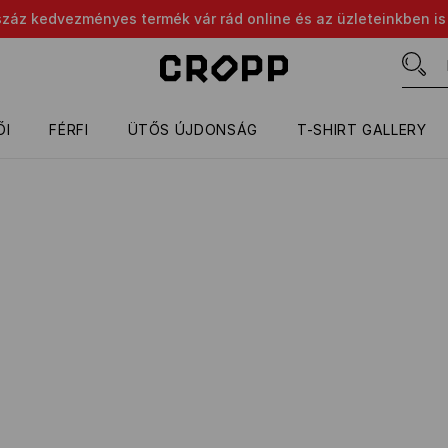
száz kedvezményes termék vár rád online és az üzleteinkben is
ŐI
FÉRFI
ÜTŐS ÚJDONSÁG
T-SHIRT GALLERY