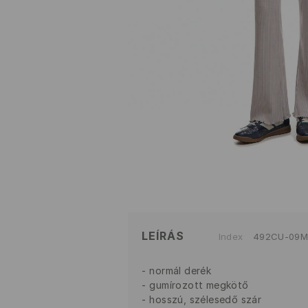
LEÍRÁS
Index
492CU-09
normál derék
gumírozott megkötő
hosszú, szélesedő szár