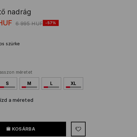
tő nadrág
HUF
6 995
HUF
-57%
gos szürke
asszon méretet
S
M
L
XL
rízd a méreted
KOSÁRBA