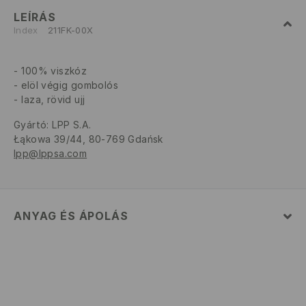
LEÍRÁS
Index
211FK-00X
100% viszkóz
elöl végig gombolós
laza, rövid ujj
Gyártó
:
LPP S.A.
Łąkowa 39/44, 80-769 Gdańsk
lpp@lppsa.com
ANYAG ÉS ÁPOLÁS
Szövet I
:
100% VISZKÓZ
GÉPIMOSÁS MAX. 30° C - KÍMÉLŐ MÓDON