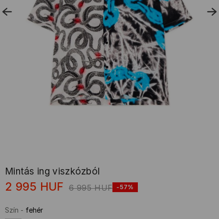
Mintás ing viszkózból
2 995
HUF
6 995
HUF
-57%
Szín
-
fehér