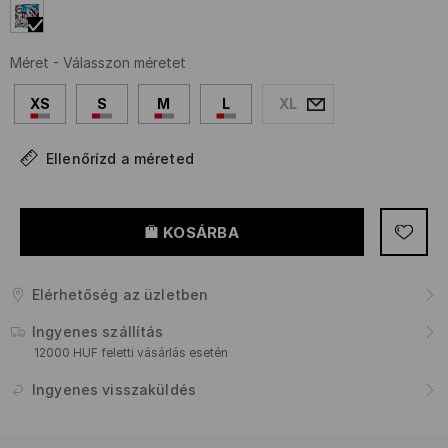
Méret
-
Válasszon méretet
XS
S
M
L
XL
Ellenőrízd a méreted
KOSÁRBA
Elérhetőség az üzletben
Ingyenes szállítás
12000 HUF feletti vásárlás esetén
Ingyenes visszaküldés