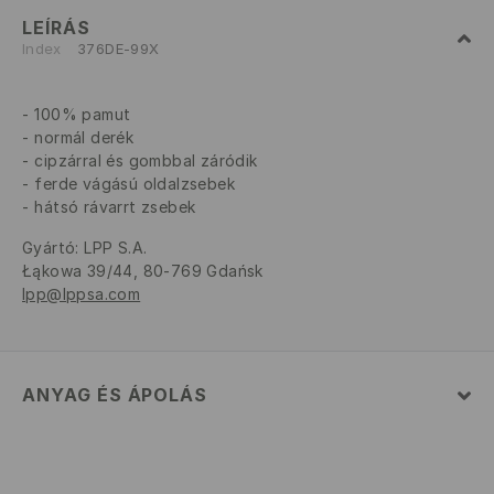
LEÍRÁS
Index
376DE-99X
100% pamut
normál derék
cipzárral és gombbal záródik
ferde vágású oldalzsebek
hátsó rávarrt zsebek
Gyártó
:
LPP S.A.
Łąkowa 39/44, 80-769 Gdańsk
lpp@lppsa.com
ANYAG ÉS ÁPOLÁS
ELSŐ SZÖVET
:
100% PAMUT