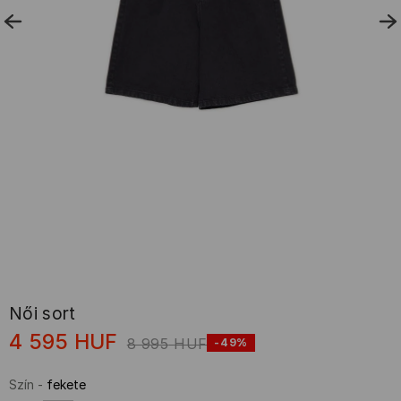
Női sort
4 595
HUF
8 995
HUF
-49%
Szín
-
fekete