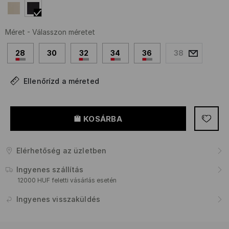
Méret
-
Válasszon méretet
28
30
32
34
36
38
Ellenőrízd a méreted
KOSÁRBA
Elérhetőség az üzletben
Ingyenes szállítás
12000 HUF feletti vásárlás esetén
Ingyenes visszaküldés