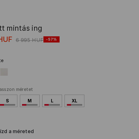
t mintás ing
HUF
6 995
HUF
-57%
te
asszon méretet
S
M
L
XL
rízd a méreted