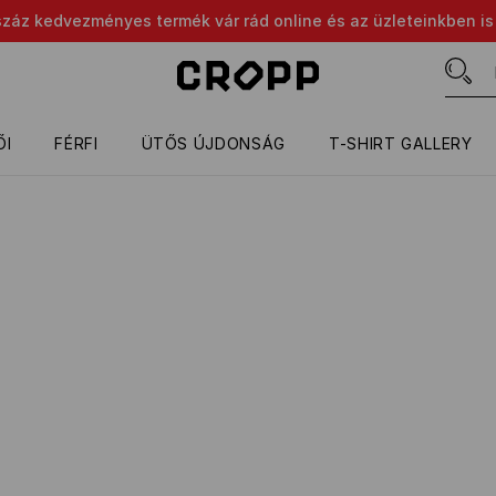
száz kedvezményes termék vár rád online és az üzleteinkben is
ŐI
FÉRFI
ÜTŐS ÚJDONSÁG
T-SHIRT GALLERY