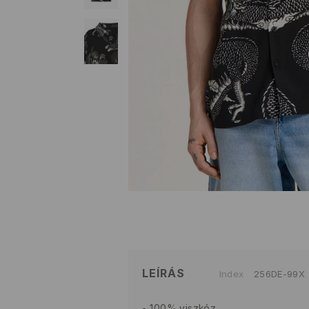
LEÍRÁS
Index
256DE-99X
100% viszkóz