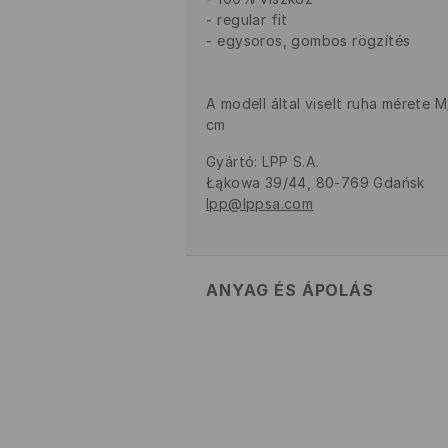
regular fit
egysoros, gombos rögzítés
A modell által viselt ruha mérete 
cm
Gyártó
:
LPP S.A.
Łąkowa 39/44, 80-769 Gdańsk
lpp@lppsa.com
ANYAG ÉS ÁPOLÁS
ELSŐ SZÖVET
:
100% VISZKÓZ