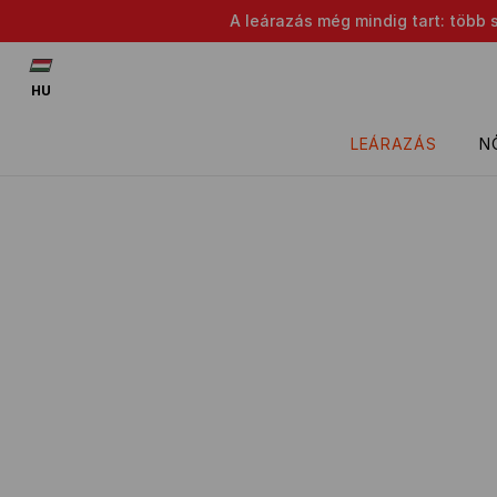
A leárazás még mindig tart: több 
HU
LEÁRAZÁS
N