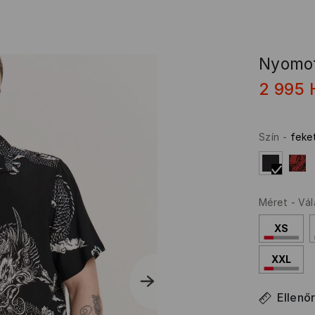
Nyomot
2 995
Szín
-
feke
Méret
-
Vál
XS
XXL
Ellenő