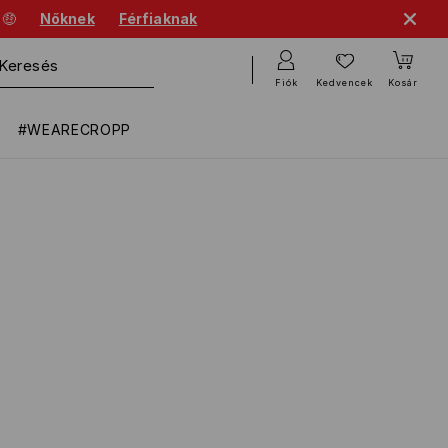
 🤑
Nőknek
Férfiaknak
Fiók
Kedvencek
Kosár
#WEARECROPP