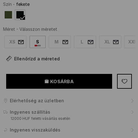
Szín
-
fekete
Méret
-
Válasszon méretet
XS
S
M
L
XL
XXL
Ellenőrízd a méreted
KOSÁRBA
Elérhetőség az üzletben
Ingyenes szállítás
12000 HUF feletti vásárlás esetén
Ingyenes visszaküldés