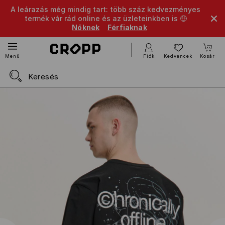
A leárazás még mindig tart: több száz kedvezményes
termék vár rád online és az üzleteinkben is 🤑
Nőknek
Férfiaknak
Fiók
Kedvencek
Kosár
Menü