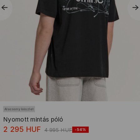
Alacsony készlet
Nyomott mintás póló
2 295
HUF
4 995
HUF
-54%