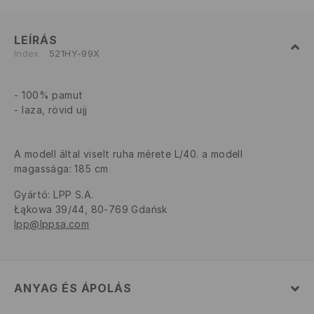
LEÍRÁS
Index
521HY-99X
100% pamut
laza, rövid ujj
A modell által viselt ruha mérete L/40. a modell
magassága: 185 cm
Gyártó
:
LPP S.A.
Łąkowa 39/44, 80-769 Gdańsk
lpp@lppsa.com
ANYAG ÉS ÁPOLÁS