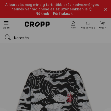
A leárazás még mindig tart: több száz kedvezményes
termék vár rád online és az üzleteinkben is 🤑
Nőknek
Férfiaknak
Fiók
Kedvencek
Kosár
Menü