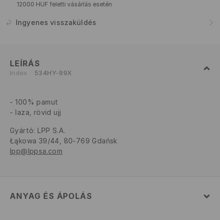
12000 HUF feletti vásárlás esetén
Ingyenes visszaküldés
LEÍRÁS
Index
534HY-99X
100% pamut
laza, rövid ujj
Gyártó
:
LPP S.A.
Łąkowa 39/44, 80-769 Gdańsk
lpp@lppsa.com
ANYAG ÉS ÁPOLÁS