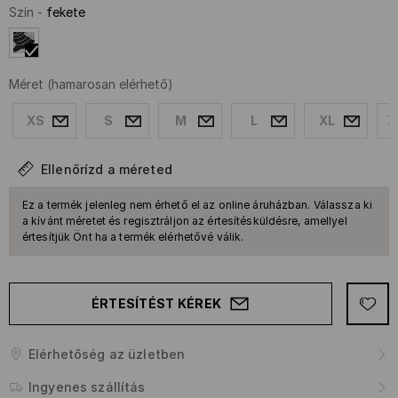
Szín
-
fekete
Méret
(hamarosan elérhető)
XS
S
M
L
XL
X
Ellenőrízd a méreted
Ez a termék jelenleg nem érhető el az online áruházban. Válassza ki
a kívánt méretet és regisztráljon az értesítésküldésre, amellyel
értesítjük Önt ha a termék elérhetővé válik.
ÉRTESÍTÉST KÉREK
Elérhetőség az üzletben
Ingyenes szállítás