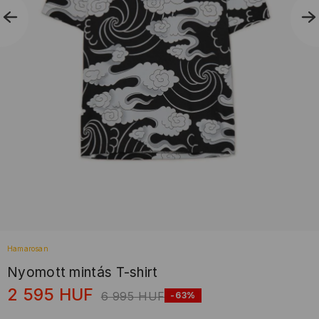
Hamarosan
Nyomott mintás T-shirt
2 595
HUF
6 995
HUF
-63%