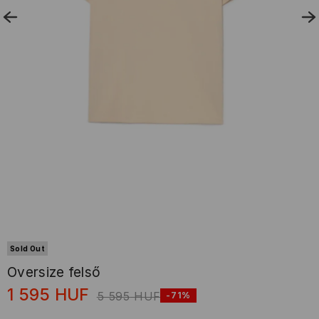
Sold Out
Oversize felső
1 595
HUF
5 595
HUF
-71%