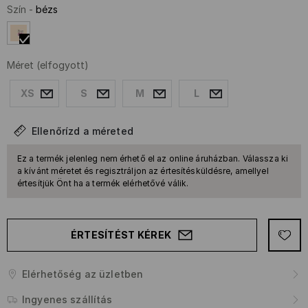
Szín
-
bézs
Méret
(elfogyott)
XS
S
M
L
Ellenőrízd a méreted
Ez a termék jelenleg nem érhető el az online áruházban. Válassza ki
a kívánt méretet és regisztráljon az értesítésküldésre, amellyel
értesítjük Önt ha a termék elérhetővé válik.
ÉRTESÍTÉST KÉREK
Elérhetőség az üzletben
Ingyenes szállítás