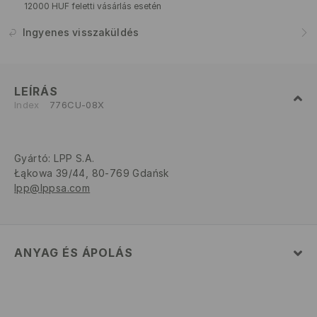
12000 HUF feletti vásárlás esetén
Ingyenes visszaküldés
LEÍRÁS
Index
776CU-08X
Gyártó
:
LPP S.A.
Łąkowa 39/44, 80-769 Gdańsk
lpp@lppsa.com
ANYAG ÉS ÁPOLÁS
Szövet I
:
95% PAMUT, 5% ELASZTÁN