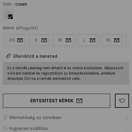
Szín
-
cream
Méret
(elfogyott)
XS
S
M
L
XL
X
Ellenőrízd a méreted
Ez a termék jelenleg nem érhető el az online áruházban. Válassza ki
a kívánt méretet és regisztráljon az értesítésküldésre, amellyel
értesítjük Önt ha a termék elérhetővé válik.
ÉRTESÍTÉST KÉREK
Elérhetőség az üzletben
Ingyenes szállítás