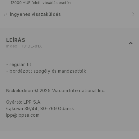
12000 HUF feletti vásárlás esetén
Ingyenes visszaküldés
LEÍRÁS
Index
131DE-01X
regular fit
bordázott szegély és mandzsetták
Nickelodeon © 2025 Viacom International Inc.
Gyártó
:
LPP S.A.
Łąkowa 39/44, 80-769 Gdańsk
lpp@lppsa.com