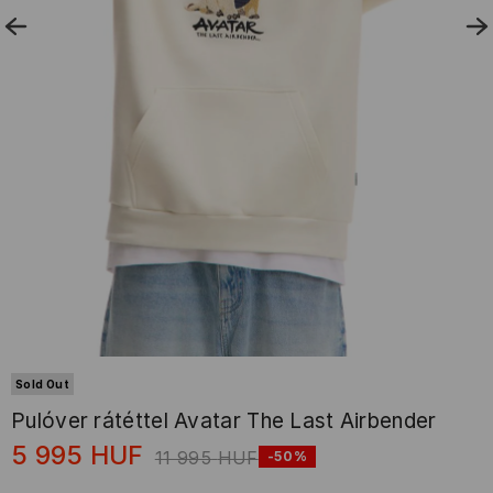
Sold Out
Pulóver rátéttel Avatar The Last Airbender
5 995
HUF
11 995
HUF
-50%