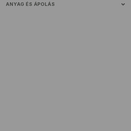
ANYAG ÉS ÁPOLÁS
Szövet I
:
52% PAMUT, 48% POLIÉSZTER
GÉPIMOSÁS MAX. 30° C
FEHÉRÍTŐSZER HASZNÁLATA TILOS
TILOS FORGÓDOBOS SZÁRÍTÓGÉPBEN SZÁRÍTANI
MAX. 110° C VASALHATÓ - PÁRA NÉLKÜL
TILOS A VEGYI TISZTÍTÁS