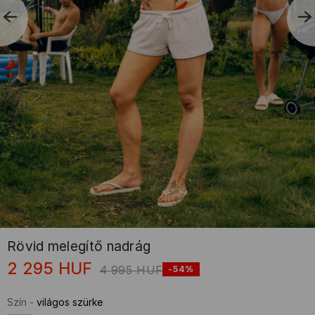
Rövid melegítő nadrág
2 295
HUF
4 995
HUF
-54%
Szín
-
világos szürke