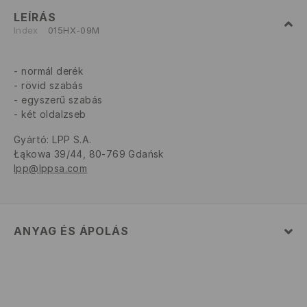
LEÍRÁS
Index
015HX-09M
normál derék
rövid szabás
egyszerű szabás
két oldalzseb
Gyártó
:
LPP S.A.
Łąkowa 39/44, 80-769 Gdańsk
lpp@lppsa.com
ANYAG ÉS ÁPOLÁS
ELSŐ SZÖVET
:
80% PAMUT, 20% POLIÉSZTER