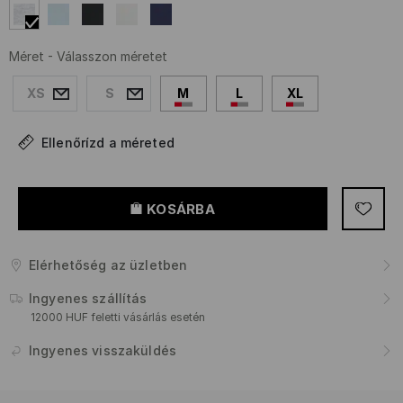
Méret
-
Válasszon méretet
XS
S
M
L
XL
Ellenőrízd a méreted
KOSÁRBA
Elérhetőség az üzletben
Ingyenes szállítás
12000 HUF feletti vásárlás esetén
Ingyenes visszaküldés