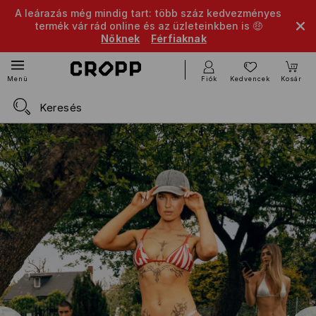
A leárazás még mindig tart: több száz kedvezményes
termék vár rád online és az üzleteinkben is 🤑
Nőknek
Férfiaknak
Fiók
Kedvencek
Kosár
Menü