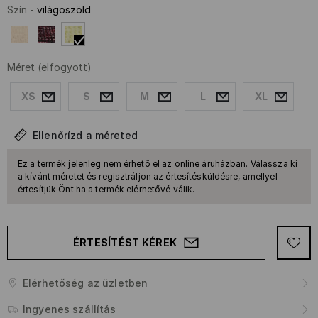
Szín
-
világoszöld
Méret
(elfogyott)
XS
S
M
L
XL
Ellenőrízd a méreted
Ez a termék jelenleg nem érhető el az online áruházban. Válassza ki
a kívánt méretet és regisztráljon az értesítésküldésre, amellyel
értesítjük Önt ha a termék elérhetővé válik.
ÉRTESÍTÉST KÉREK
Elérhetőség az üzletben
Ingyenes szállítás