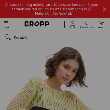
A leárazás még mindig tart: több száz kedvezményes
termék vár rád online és az üzleteinkben is 🤑
Nőknek
Férfiaknak
Fiók
Kedvencek
Kosár
Menü