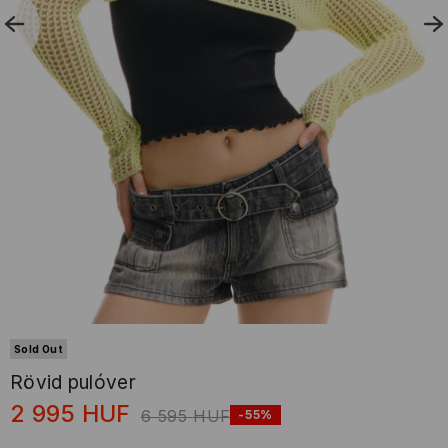
Sold Out
Rövid pulóver
2 995
HUF
6 595
HUF
-55%