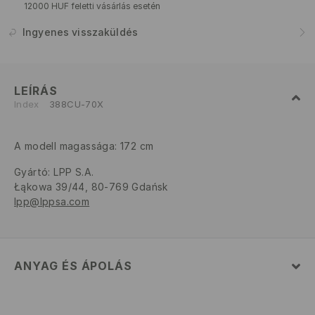
12000 HUF feletti vásárlás esetén
Ingyenes visszaküldés
LEÍRÁS
Index
388CU-70X
A modell magassága: 172 cm
Gyártó
:
LPP S.A.
Łąkowa 39/44, 80-769 Gdańsk
lpp@lppsa.com
ANYAG ÉS ÁPOLÁS