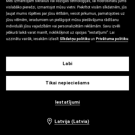
Mēs izmantojam sīkfailus vai līdzīgas tehnoloģijas, lai nodrošinātu jums
vislabāko pieredzi, izmantojot mūsu vietni. Piekrītot visām sīkdatnēm, jūs
ļaujat mums rūpēties par jūsu ērtībām, veicot pirkumus, pamatojoties uz
jūsu vēlmēm, ieradumiem un pielāgojot mūsu piedāvājuma rādīšanu
individuāli jūsu vajadzībām vai personalizētām reklāmām. Savu izvēli
jebkurā laikā varat mainīt, noklikšķinot uz opcijas “Iestatījumi”. Lai
uzzinātu vairāk, iesakām izlasīt
Sīkdatņu politiku
un
Privātuma politiku
.
Labi
Tikai nepieciešams
Iestatījumi
Latvija (Latvia)