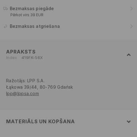
Bezmaksas piegāde
Pērkot virs 39 EUR
Bezmaksas atgriešana
APRAKSTS
Index
419FK-56X
Ražotājs
:
LPP S.A.
Łąkowa 39/44, 80-769 Gdańsk
lpp@lppsa.com
MATERIĀLS UN KOPŠANA