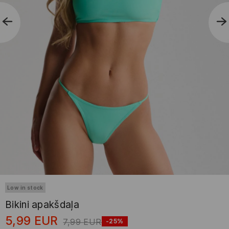
Low in stock
Bikini apakšdaļa
5,99
EUR
7,99
EUR
-25%