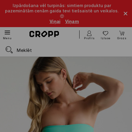
Izpārdošana vēl turpinās: simtiem produktu par
pazeminātām cenām gaida tevi tiešsaistē un veikalos.
🤑
Viņai
Viņam
Profils
Izlase
Grozs
Menu