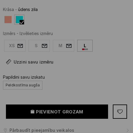
Krāsa
-
ūdens zila
Izmērs
-
Izvēlieties izmēru
XS
S
M
L
Uzzini savu izmēru
Papildini savu izskatu
Peldkostīma augša
PIEVIENOT GROZAM
Pārbaudīt pieejamību veikalos