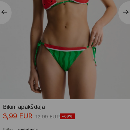
Bikini apakšdaļa
3,99
EUR
12,99
EUR
-69%
Krāsa
-
svaigi zaļa