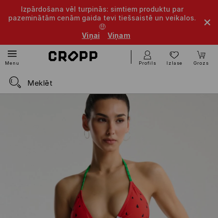
Izpārdošana vēl turpinās: simtiem produktu par
pazeminātām cenām gaida tevi tiešsaistē un veikalos.
🤑
Viņai
Viņam
Profils
Izlase
Grozs
Menu