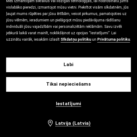
Mēs izmantojam sīkfailus vai līdzīgas tehnoloģijas, lai nodrošinātu jums
vislabāko pieredzi, izmantojot mūsu vietni. Piekrītot visām sīkdatnēm, jūs
ļaujat mums rūpēties par jūsu ērtībām, veicot pirkumus, pamatojoties uz
jūsu vēlmēm, ieradumiem un pielāgojot mūsu piedāvājuma rādīšanu
individuāli jūsu vajadzībām vai personalizētām reklāmām. Savu izvēli
jebkurā laikā varat mainīt, noklikšķinot uz opcijas “Iestatījumi”. Lai
uzzinātu vairāk, iesakām izlasīt
Sīkdatņu politiku
un
Privātuma politiku
.
Labi
Tikai nepieciešams
Iestatījumi
Latvija (Latvia)