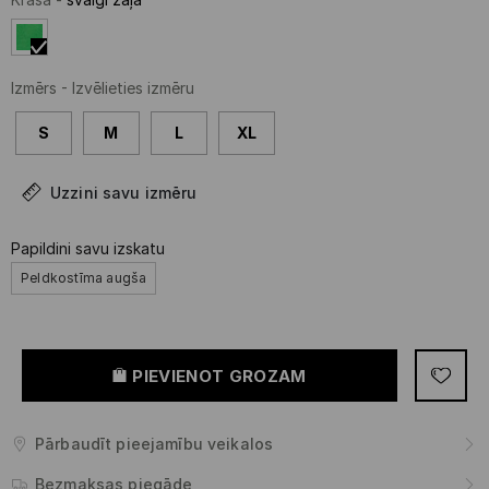
Izmērs
-
Izvēlieties izmēru
S
M
L
XL
Uzzini savu izmēru
Papildini savu izskatu
Peldkostīma augša
PIEVIENOT GROZAM
Pārbaudīt pieejamību veikalos
Bezmaksas piegāde