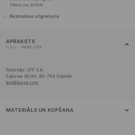
Pērkot virs 39 EUR
Bezmaksas atgriešana
APRAKSTS
Index
488IF-76X
Ražotājs
:
LPP S.A.
Łąkowa 39/44, 80-769 Gdańsk
lpp@lppsa.com
MATERIĀLS UN KOPŠANA
82% POLIAMĪDS, 18% ELASTĀNS