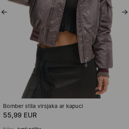
Bomber stila virsjaka ar kapuci
55,99
EUR
Krāsa
-
tumši pelēka