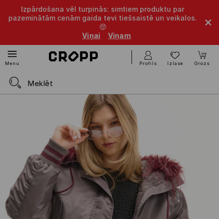
Izpārdošana vēl turpinās: simtiem produktu par
pazeminātām cenām gaida tevi tiešsaistē un veikalos.
🤑
Viņai
Viņam
Profils
Izlase
Grozs
Menu