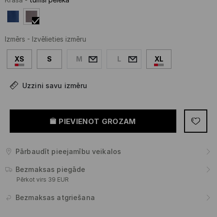
Izmērs
-
Izvēlieties izmēru
XS
S
M
L
XL
Uzzini savu izmēru
PIEVIENOT GROZAM
Pārbaudīt pieejamību veikalos
Bezmaksas piegāde
Pērkot virs 39 EUR
Bezmaksas atgriešana