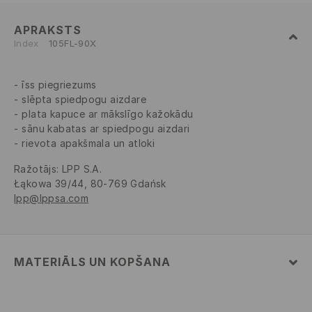
APRAKSTS
Index
105FL-90X
īss piegriezums
slēpta spiedpogu aizdare
plata kapuce ar mākslīgo kažokādu
sānu kabatas ar spiedpogu aizdari
rievota apakšmala un atloki
Ražotājs
:
LPP S.A.
Łąkowa 39/44, 80-769 Gdańsk
lpp@lppsa.com
MATERIĀLS UN KOPŠANA