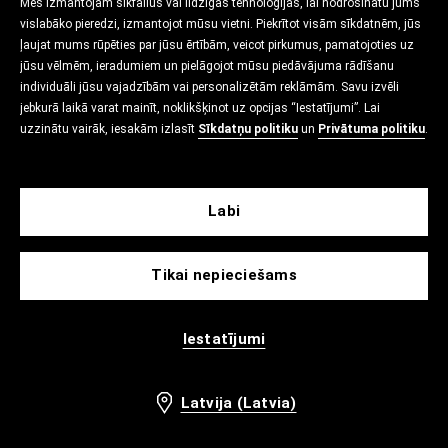
Mēs izmantojam sīkfailus vai līdzīgas tehnoloģijas, lai nodrošinātu jums
vislabāko pieredzi, izmantojot mūsu vietni. Piekrītot visām sīkdatnēm, jūs
ļaujat mums rūpēties par jūsu ērtībām, veicot pirkumus, pamatojoties uz
jūsu vēlmēm, ieradumiem un pielāgojot mūsu piedāvājuma rādīšanu
individuāli jūsu vajadzībām vai personalizētām reklāmām. Savu izvēli
jebkurā laikā varat mainīt, noklikšķinot uz opcijas “Iestatījumi”. Lai
uzzinātu vairāk, iesakām izlasīt
Sīkdatņu politiku
un
Privātuma politiku
.
Labi
Tikai nepieciešams
Iestatījumi
Latvija (Latvia)