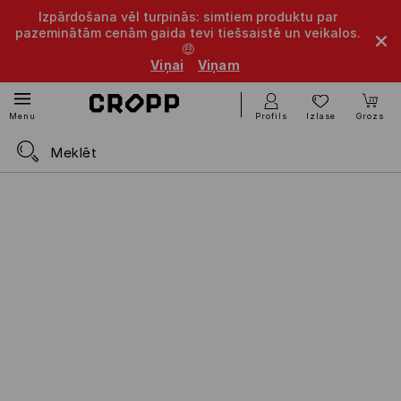
Izpārdošana vēl turpinās: simtiem produktu par
pazeminātām cenām gaida tevi tiešsaistē un veikalos.
🤑
Viņai
Viņam
Profils
Izlase
Grozs
Menu