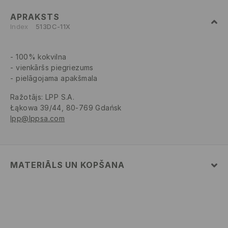
APRAKSTS
Index
513DC-11X
100% kokvilna
vienkāršs piegriezums
pielāgojama apakšmala
Ražotājs
:
LPP S.A.
Łąkowa 39/44, 80-769 Gdańsk
lpp@lppsa.com
MATERIĀLS UN KOPŠANA
Pamatmateriāls
:
100% KOKVILNA