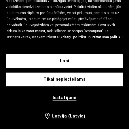
Mēs izmantojam sīkfailus vai līdzīgas tehnoloģijas, lai nodrošinātu jums
vislabāko pieredzi, izmantojot mūsu vietni. Piekrītot visām sīkdatnēm, jūs
ļaujat mums rūpēties par jūsu ērtībām, veicot pirkumus, pamatojoties uz
jūsu vēlmēm, ieradumiem un pielāgojot mūsu piedāvājuma rādīšanu
individuāli jūsu vajadzībām vai personalizētām reklāmām. Savu izvēli
jebkurā laikā varat mainīt, noklikšķinot uz opcijas “Iestatījumi”. Lai
uzzinātu vairāk, iesakām izlasīt
Sīkdatņu politiku
un
Privātuma politiku
.
Labi
Tikai nepieciešams
Iestatījumi
Latvija (Latvia)