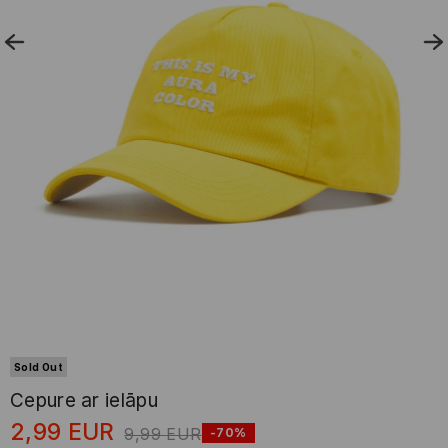
Sold Out
Cepure ar ielāpu
2,99
EUR
9,99
EUR
-70%