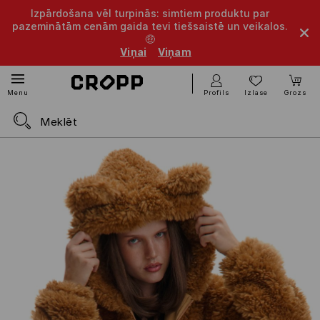
Izpārdošana vēl turpinās: simtiem produktu par
pazeminātām cenām gaida tevi tiešsaistē un veikalos.
🤑
Viņai
Viņam
Profils
Izlase
Grozs
Menu