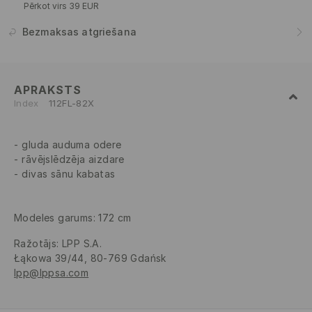
Pērkot virs 39 EUR
Bezmaksas atgriešana
APRAKSTS
Index
112FL-82X
gluda auduma odere
rāvējslēdzēja aizdare
divas sānu kabatas
Modeles garums: 172 cm
Ražotājs
:
LPP S.A.
Łąkowa 39/44, 80-769 Gdańsk
lpp@lppsa.com