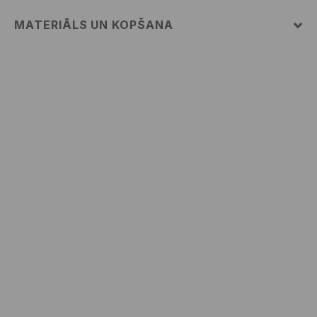
MATERIĀLS UN KOPŠANA
Pamatmateriāls
:
100% POLIESTERIS
Odere
:
100% POLIESTERIS
MAZGĀT AUTOMĀTISKAJĀ VEĻAS MAZGĀŠANAS
MAŠĪNĀ MAX. TEMP. 30° C – VIEGLS MAZGĀŠANAS
REŽĪMS
NEBALINĀT
NEŽĀVĒT VEĻAS ŽĀVĒTĀJĀ
NEGLUDINĀT
NETĪRĪT ĶĪMISKI