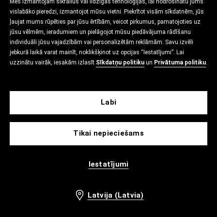
Mēs izmantojam sīkfailus vai līdzīgas tehnoloģijas, lai nodrošinātu jums
vislabāko pieredzi, izmantojot mūsu vietni. Piekrītot visām sīkdatnēm, jūs
ļaujat mums rūpēties par jūsu ērtībām, veicot pirkumus, pamatojoties uz
jūsu vēlmēm, ieradumiem un pielāgojot mūsu piedāvājuma rādīšanu
individuāli jūsu vajadzībām vai personalizētām reklāmām. Savu izvēli
jebkurā laikā varat mainīt, noklikšķinot uz opcijas “Iestatījumi”. Lai
uzzinātu vairāk, iesakām izlasīt
Sīkdatņu politiku
un
Privātuma politiku
.
Labi
Tikai nepieciešams
Iestatījumi
Latvija (Latvia)