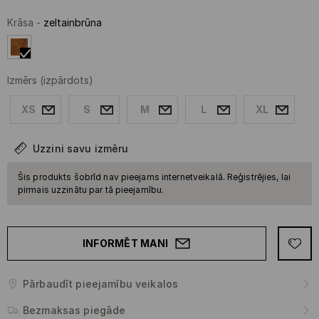
Krāsa
-
zeltainbrūna
Izmērs
(izpārdots)
XS
S
M
L
XL
Uzzini savu izmēru
Šis produkts šobrīd nav pieejams internetveikalā. Reģistrējies, lai
pirmais uzzinātu par tā pieejamību.
INFORMĒT MANI
Pārbaudīt pieejamību veikalos
Bezmaksas piegāde