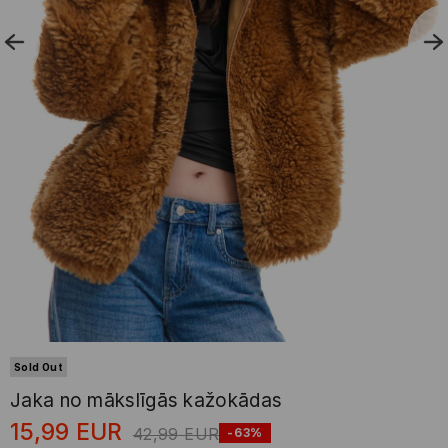
Sold Out
Jaka no mākslīgās kažokādas
15,99
EUR
42,99
EUR
-63%