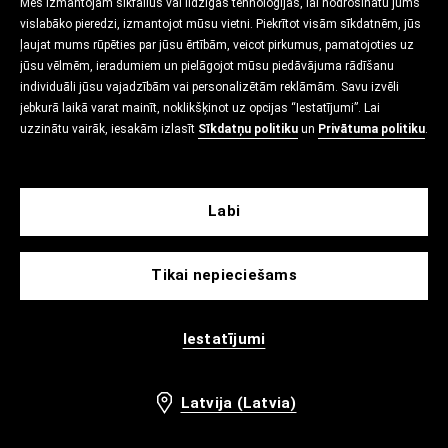
Mēs izmantojam sīkfailus vai līdzīgas tehnoloģijas, lai nodrošinātu jums
vislabāko pieredzi, izmantojot mūsu vietni. Piekrītot visām sīkdatnēm, jūs
ļaujat mums rūpēties par jūsu ērtībām, veicot pirkumus, pamatojoties uz
jūsu vēlmēm, ieradumiem un pielāgojot mūsu piedāvājuma rādīšanu
individuāli jūsu vajadzībām vai personalizētām reklāmām. Savu izvēli
jebkurā laikā varat mainīt, noklikšķinot uz opcijas “Iestatījumi”. Lai
uzzinātu vairāk, iesakām izlasīt
Sīkdatņu politiku
un
Privātuma politiku
.
Labi
Tikai nepieciešams
Iestatījumi
Latvija (Latvia)