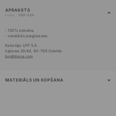
APRAKSTS
Index
119IF-55X
100% kokvilna
vienkāršs piegriezums
Ražotājs
:
LPP S.A.
Łąkowa 39/44, 80-769 Gdańsk
lpp@lppsa.com
MATERIĀLS UN KOPŠANA
PIRMAIS MATERIĀLS
:
100% KOKVILNA
ROKAS MAZGĀŠANA- APKĀRTĒJĀ TEMPERATŪRA