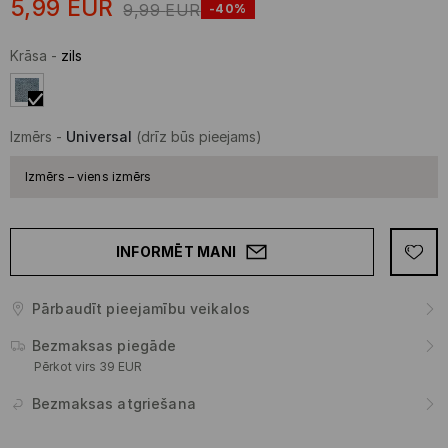
5,99
EUR
9,99
EUR
-40%
Krāsa
-
zils
Izmērs
-
Universal
(drīz būs pieejams)
Izmērs – viens izmērs
INFORMĒT MANI
Pārbaudīt pieejamību veikalos
Bezmaksas piegāde
Pērkot virs 39 EUR
Bezmaksas atgriešana