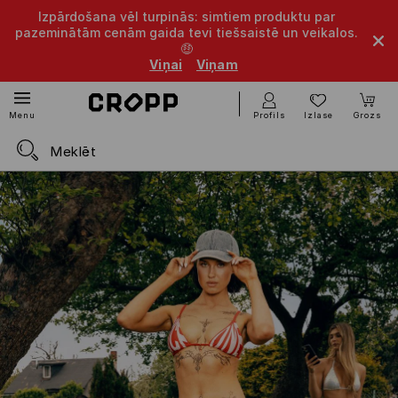
Izpārdošana vēl turpinās: simtiem produktu par
pazeminātām cenām gaida tevi tiešsaistē un veikalos.
🤑
Viņai
Viņam
Profils
Izlase
Grozs
Menu