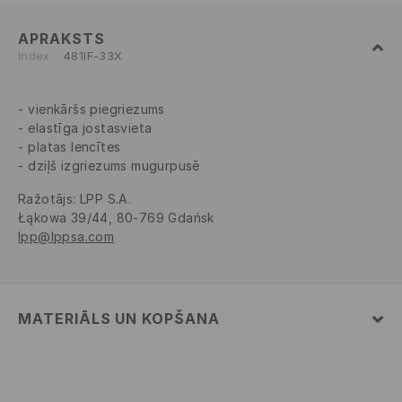
APRAKSTS
Index
481IF-33X
vienkāršs piegriezums
elastīga jostasvieta
platas lencītes
dziļš izgriezums mugurpusē
Ražotājs
:
LPP S.A.
Łąkowa 39/44, 80-769 Gdańsk
lpp@lppsa.com
MATERIĀLS UN KOPŠANA
80% POLIAMĪDS, 20% ELASTĀNS