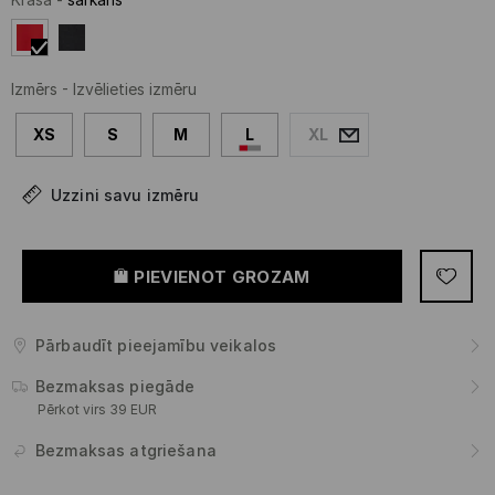
Izmērs
-
Izvēlieties izmēru
XS
S
M
L
XL
Uzzini savu izmēru
PIEVIENOT GROZAM
Pārbaudīt pieejamību veikalos
Bezmaksas piegāde
Pērkot virs 39 EUR
Bezmaksas atgriešana