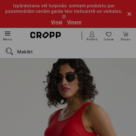
Izpārdošana vēl turpinās: simtiem produktu par
pazeminātām cenām gaida tevi tiešsaistē un veikalos.
🤑
Viņai
Viņam
Profils
Izlase
Grozs
Menu