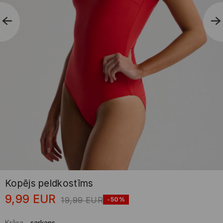
Kopējs peldkostīms
9,99
EUR
19,99
EUR
-50%
Krāsa
-
sarkans