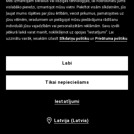
Mēs izmantojam sīkfailus vai līdzīgas tehnoloģijas, lai nodrošinātu jums
vislabāko pieredzi, izmantojot mūsu vietni. Piekrītot visām sīkdatnēm, jūs
ļaujat mums rūpēties par jūsu ērtībām, veicot pirkumus, pamatojoties uz
jūsu vēlmēm, ieradumiem un pielāgojot mūsu piedāvājuma rādīšanu
individuāli jūsu vajadzībām vai personalizētām reklāmām. Savu izvēli
jebkurā laikā varat mainīt, noklikšķinot uz opcijas “Iestatījumi”. Lai
uzzinātu vairāk, iesakām izlasīt
Sīkdatņu politiku
un
Privātuma politiku
.
Labi
Tikai nepieciešams
Iestatījumi
Latvija (Latvia)