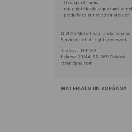
Oversized forma
noapaļots kakla izgriezums ar nel
piedurknes ar rievotiem atlokiem
© 2025 Motörhead. Under license 
Services Ltd. All rights reserved.
Ražotājs
:
LPP S.A.
Łąkowa 39/44, 80-769 Gdańsk
lpp@lppsa.com
MATERIĀLS UN KOPŠANA
Pamatmateriāls
:
100% KOKVILNA
MAZGĀT AUTOMĀTISKAJĀ 
MAŠĪNĀ MAX. TEMP. 30° C 