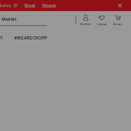
kalos. 🤑
Viņai
Viņam
Profils
Izlase
Grozs
RY
#WEARECROPP