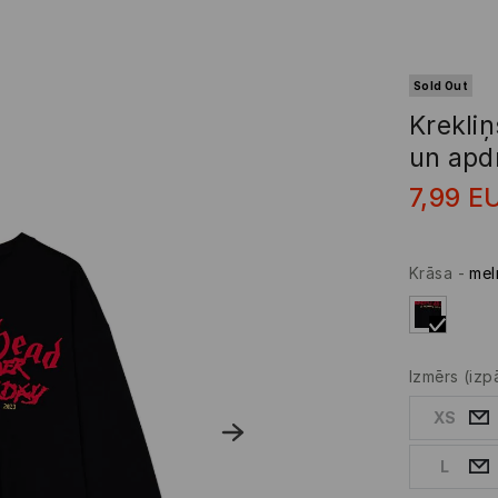
Sold Out
Krekli
un apd
7,99
E
Krāsa
-
mel
Izmērs
(izp
XS
L