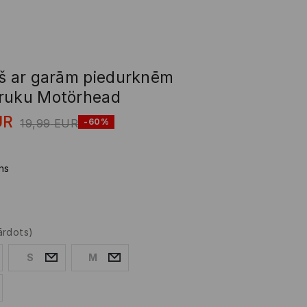
ņš ar garām piedurknēm
ruku Motörhead
UR
19,99
EUR
-60%
ns
ārdots)
S
M