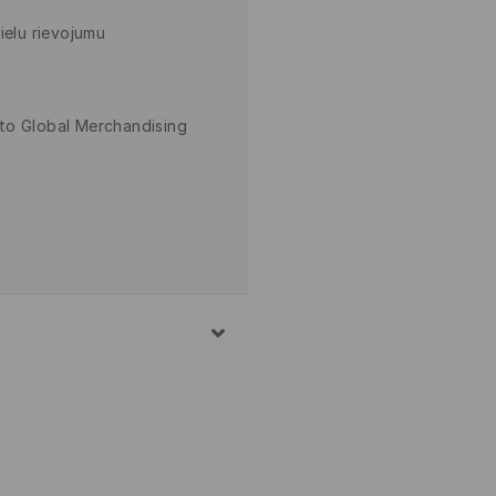
ielu rievojumu
to Global Merchandising
VEĻAS MAZGĀŠANAS
– ĻOTI VIEGLS MAZGĀŠANAS