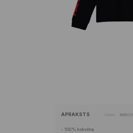
APRAKSTS
Index
668CU
100% kokvilna