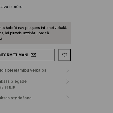
 savu izmēru
kts šobrīd nav pieejams internetveikalā.
es, lai pirmais uzzinātu par tā
u.
INFORMĒT MANI
dīt pieejamību veikalos
ksas piegāde
irs 39 EUR
ksas atgriešana