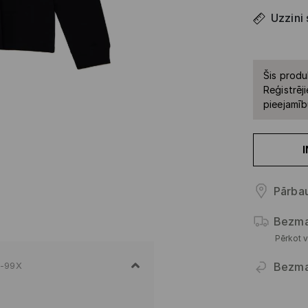
Uzzini
Šis produ
Reģistrēji
pieejamīb
Pārbau
Bezma
Pērkot v
Bezma
-99X