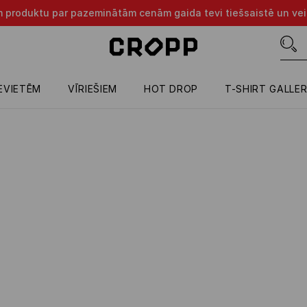
m produktu par pazeminātām cenām gaida tevi tiešsaistē un vei
IEVIETĒM
VĪRIEŠIEM
HOT DROP
T-SHIRT GALLE