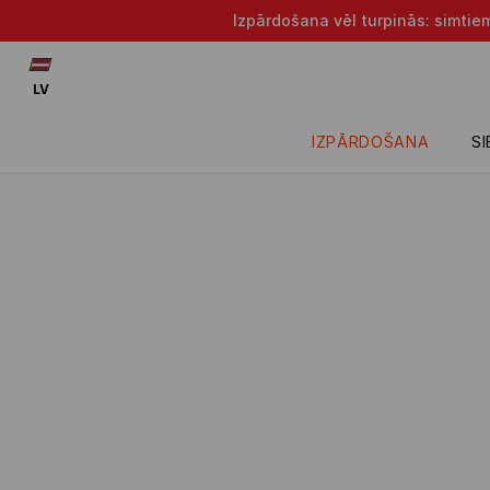
Izpārdošana vēl turpinās: simtie
LV
IZPĀRDOŠANA
S