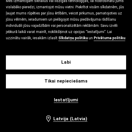
Mēs izmantojam sīkfailus vai līdzīgas tehnoloģijas, lai nodrošinātu jums
vislabāko pieredzi, izmantojot mūsu vietni. Piekrītot visām sīkdatnēm, jūs
ļaujat mums rūpēties par jūsu ērtībām, veicot pirkumus, pamatojoties uz
jūsu vēlmēm, ieradumiem un pielāgojot mūsu piedāvājuma rādīšanu
individuāli jūsu vajadzībām vai personalizētām reklāmām. Savu izvēli
jebkurā laikā varat mainīt, noklikšķinot uz opcijas “Iestatījumi”. Lai
uzzinātu vairāk, iesakām izlasīt
Sīkdatņu politiku
un
Privātuma politiku
.
Labi
Tikai nepieciešams
Iestatījumi
Latvija (Latvia)