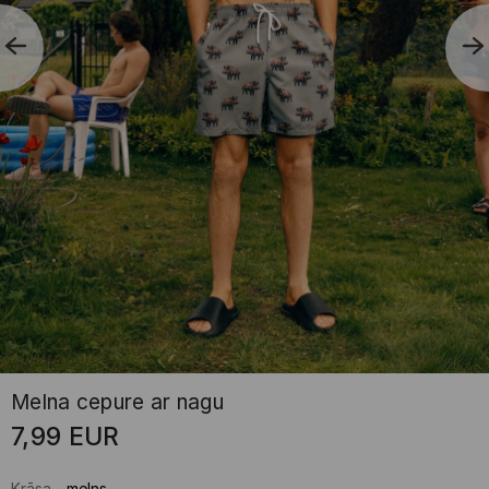
Melna cepure ar nagu
7,99
EUR
Krāsa
-
melns