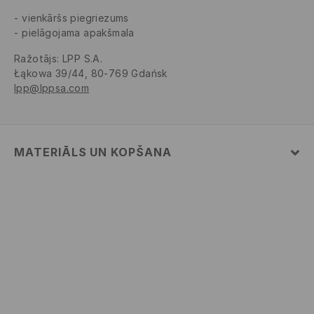
vienkāršs piegriezums
pielāgojama apakšmala
Ražotājs
:
LPP S.A.
Łąkowa 39/44, 80-769 Gdańsk
lpp@lppsa.com
MATERIĀLS UN KOPŠANA
PIRMAIS MATERIĀLS
:
100% KOKVILNA
NEBALINĀT
NEGLUDINĀT
NETĪRĪT ĶĪMISKI