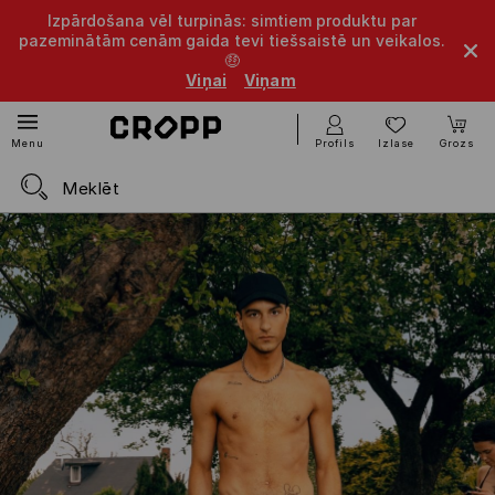
Izpārdošana vēl turpinās: simtiem produktu par
pazeminātām cenām gaida tevi tiešsaistē un veikalos.
🤑
Viņai
Viņam
Profils
Izlase
Grozs
Menu