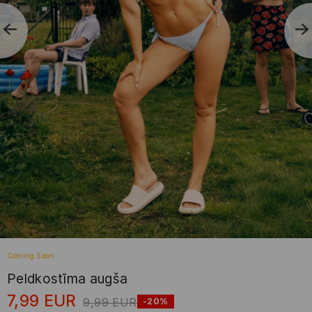
Coming Soon
Peldkostīma augša
7,99
EUR
9,99
EUR
-20%