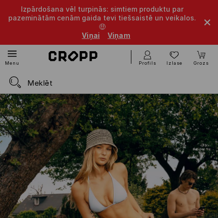
Izpārdošana vēl turpinās: simtiem produktu par
pazeminātām cenām gaida tevi tiešsaistē un veikalos.
🤑
Viņai
Viņam
Profils
Izlase
Grozs
Menu