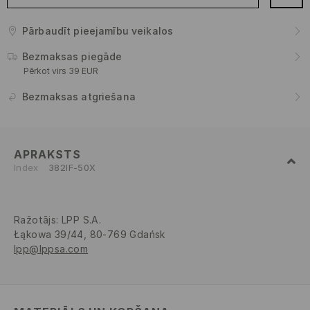
Pārbaudīt pieejamību veikalos
Bezmaksas piegāde
Pērkot virs 39 EUR
Bezmaksas atgriešana
APRAKSTS
Index
382IF-50X
Ražotājs
:
LPP S.A.
Łąkowa 39/44, 80-769 Gdańsk
lpp@lppsa.com