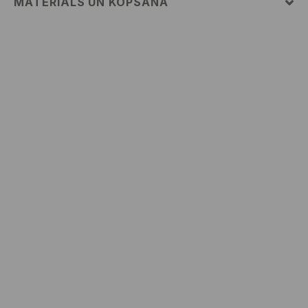
MATERIĀLS UN KOPŠANA
82% POLIAMĪDS, 18% ELASTĀNS