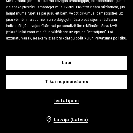
Mēs izmantojam sīkfailus vai līdzīgas tehnoloģijas, lai nodrošinātu jums
vislabāko pieredzi, izmantojot mūsu vietni. Piekrītot visām sīkdatnēm, jūs
ļaujat mums rūpēties par jūsu ērtībām, veicot pirkumus, pamatojoties uz
jūsu vēlmēm, ieradumiem un pielāgojot mūsu piedāvājuma rādīšanu
individuāli jūsu vajadzībām vai personalizētām reklāmām. Savu izvēli
jebkurā laikā varat mainīt, noklikšķinot uz opcijas “Iestatījumi”. Lai
uzzinātu vairāk, iesakām izlasīt
Sīkdatņu politiku
un
Privātuma politiku
.
Labi
Tikai nepieciešams
Iestatījumi
Latvija (Latvia)