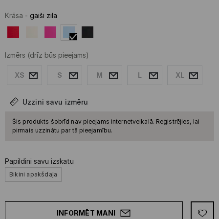
Krāsa
-
gaiši zila
Izmērs
(drīz būs pieejams)
XS
S
M
L
XL
Uzzini savu izmēru
Šis produkts šobrīd nav pieejams internetveikalā. Reģistrējies, lai
pirmais uzzinātu par tā pieejamību.
Papildini savu izskatu
Bikini apakšdaļa
INFORMĒT MANI