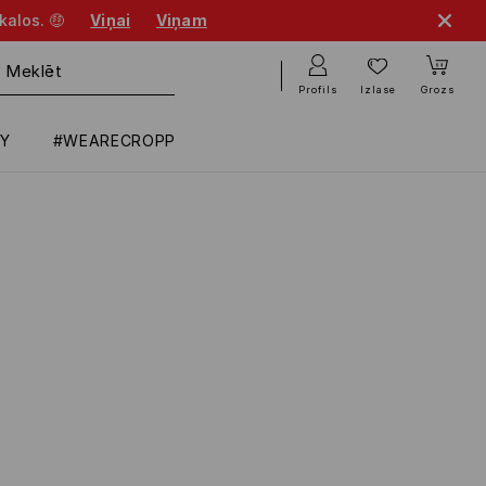
kalos. 🤑
Viņai
Viņam
Profils
Izlase
Grozs
RY
#WEARECROPP