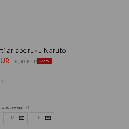
rti ar apdruku Naruto
EUR
19,99
EUR
-35%
ns
z būs pieejams)
M
L