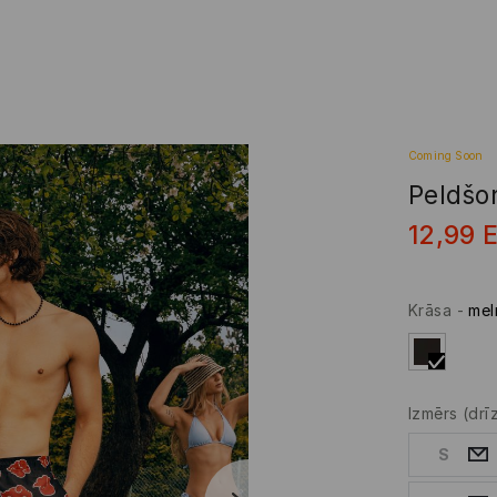
Coming Soon
Peldšo
12,99
Krāsa
-
mel
Izmērs
(drī
S