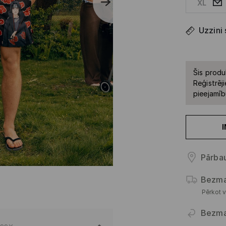
XL
Uzzini
Šis produ
Reģistrēji
pieejamīb
Pārbau
Bezma
Pērkot v
Bezma