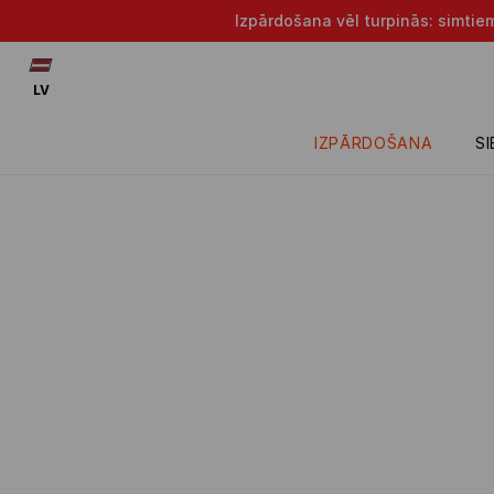
Izpārdošana vēl turpinās: simtie
LV
IZPĀRDOŠANA
S