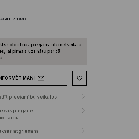
 savu izmēru
kts šobrīd nav pieejams internetveikalā.
es, lai pirmais uzzinātu par tā
u.
INFORMĒT MANI
dīt pieejamību veikalos
ksas piegāde
irs 39 EUR
ksas atgriešana