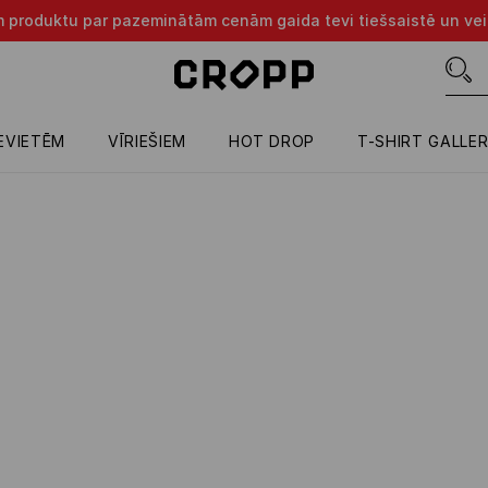
m produktu par pazeminātām cenām gaida tevi tiešsaistē un vei
IEVIETĒM
VĪRIEŠIEM
HOT DROP
T-SHIRT GALLE