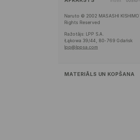
APRAKSTS
Index
005IG
Naruto © 2002 MASASHI KISHIMO
Rights Reserved
Ražotājs
:
LPP S.A.
Łąkowa 39/44, 80-769 Gdańsk
lpp@lppsa.com
MATERIĀLS UN KOPŠANA
100% POLIESTERIS