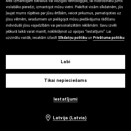
Mēs izmantojam sīkfailus vai līdzīgas tehnoloģijas, lai nodrošinātu jums
vislabāko pieredzi, izmantojot mūsu vietni. Piekrītot visām sīkdatnēm, jūs
ļaujat mums rūpēties par jūsu ērtībām, veicot pirkumus, pamatojoties uz
jūsu vēlmēm, ieradumiem un pielāgojot mūsu piedāvājuma rādīšanu
individuāli jūsu vajadzībām vai personalizētām reklāmām. Savu izvēli
jebkurā laikā varat mainīt, noklikšķinot uz opcijas “Iestatījumi”. Lai
uzzinātu vairāk, iesakām izlasīt
Sīkdatņu politiku
un
Privātuma politiku
.
Labi
Tikai nepieciešams
Iestatījumi
Latvija (Latvia)