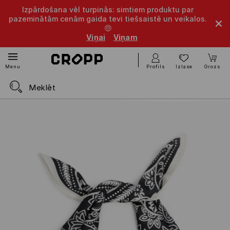
Izpārdošana vēl turpinās: simtiem produktu par
pazeminātām cenām gaida tevi tiešsaistē un veikalos.
🤑
Viņai
Viņam
Profils
Izlase
Grozs
Menu