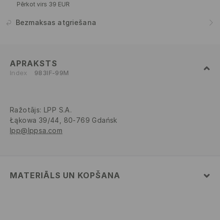
Pērkot virs 39 EUR
Bezmaksas atgriešana
APRAKSTS
Index
983IF-99M
Ražotājs
:
LPP S.A.
Łąkowa 39/44, 80-769 Gdańsk
lpp@lppsa.com
MATERIĀLS UN KOPŠANA
100% POLIESTERIS