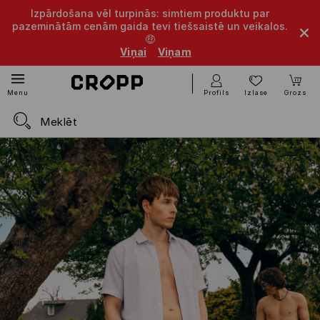
Izpārdošana vēl turpinās: simtiem produktu par
pazeminātām cenām gaida tevi tiešsaistē un veikalos.
🤑
Viņai
Viņam
Profils
Izlase
Grozs
Menu