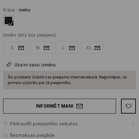
Krāsa
-
melns
Izmērs
(drīz būs pieejams)
S
M
L
XL
Uzzini savu izmēru
Šis produkts šobrīd nav pieejams internetveikalā. Reģistrējies, lai
pirmais uzzinātu par tā pieejamību.
INFORMĒT MANI
Pārbaudīt pieejamību veikalos
Bezmaksas piegāde