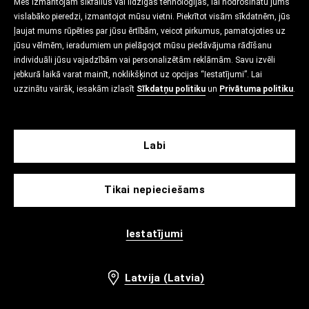
Mēs izmantojam sīkfailus vai līdzīgas tehnoloģijas, lai nodrošinātu jums
vislabāko pieredzi, izmantojot mūsu vietni. Piekrītot visām sīkdatnēm, jūs
ļaujat mums rūpēties par jūsu ērtībām, veicot pirkumus, pamatojoties uz
jūsu vēlmēm, ieradumiem un pielāgojot mūsu piedāvājuma rādīšanu
individuāli jūsu vajadzībām vai personalizētām reklāmām. Savu izvēli
jebkurā laikā varat mainīt, noklikšķinot uz opcijas “Iestatījumi”. Lai
uzzinātu vairāk, iesakām izlasīt
Sīkdatņu politiku
un
Privātuma politiku
.
Labi
Tikai nepieciešams
Iestatījumi
Latvija (Latvia)