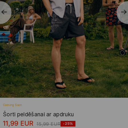
Coming Soon
Šorti peldēšanai ar apdruku
11,99
EUR
15,99
EUR
-25%