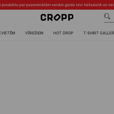
m produktu par pazeminātām cenām gaida tevi tiešsaistē un vei
IEVIETĒM
VĪRIEŠIEM
HOT DROP
T-SHIRT GALLE