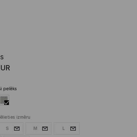
ls
EUR
ši pelēks
ēlieties izmēru
S
M
L