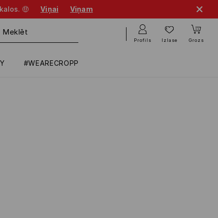
kalos. 🤑
Viņai
Viņam
Profils
Izlase
Grozs
RY
#WEARECROPP