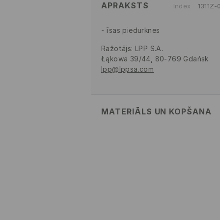
APRAKSTS
Index
1311Z-
īsas piedurknes
Ražotājs
:
LPP S.A.
Łąkowa 39/44, 80-769 Gdańsk
lpp@lppsa.com
MATERIĀLS UN KOPŠANA
Pamatmateriāls
:
100% KOKVILNA
MAZGĀT AUTOMĀTISKAJĀ 
MAŠĪNĀ MAX. TEMP. 30° C
NEBALINĀT
NEŽĀVĒT VEĻAS ŽĀVĒTĀJĀ