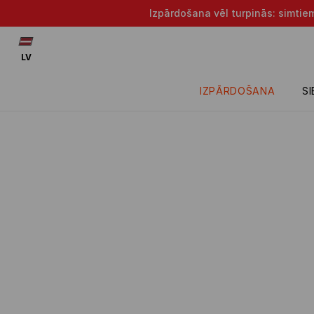
Izpārdošana vēl turpinās: simtie
LV
IZPĀRDOŠANA
S