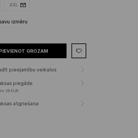
XXL
 savu izmēru
PIEVIENOT GROZAM
dīt pieejamību veikalos
ksas piegāde
irs 39 EUR
ksas atgriešana