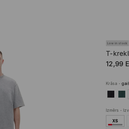
Low in stock
T-krek
12,99
Krāsa
-
gai
Izmērs
-
Izv
XS