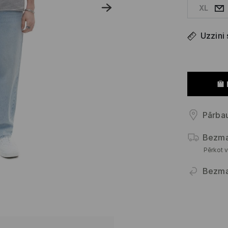
XL
Uzzini
Pārbau
Bezma
Pērkot v
Bezma