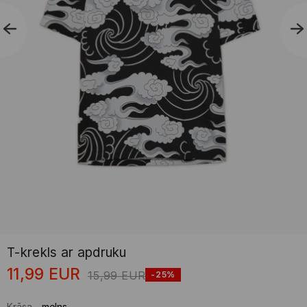
T-krekls ar apdruku
11,99
EUR
15,99
EUR
-25%
Krāsa
-
melns