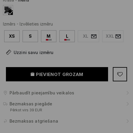
Izmērs
-
Izvēlieties izmēru
XS
S
M
L
XL
XXL
Uzzini savu izmēru
PIEVIENOT GROZAM
Pārbaudīt pieejamību veikalos
Bezmaksas piegāde
Pērkot virs 39 EUR
Bezmaksas atgriešana