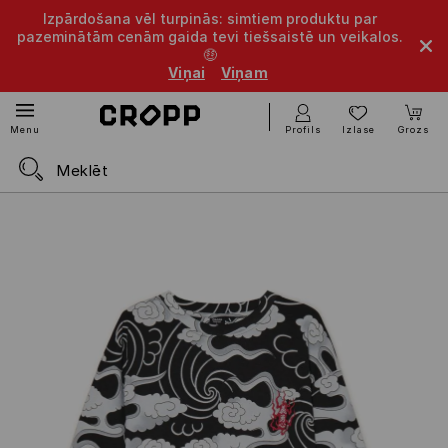
Izpārdošana vēl turpinās: simtiem produktu par
pazeminātām cenām gaida tevi tiešsaistē un veikalos.
🤑
Viņai
Viņam
Profils
Izlase
Grozs
Menu