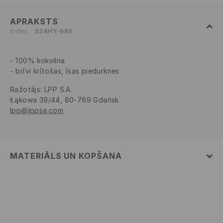
APRAKSTS
Index
534HY-99X
100% kokvilna
brīvi krītošas, īsas piedurknes
Ražotājs
:
LPP S.A.
Łąkowa 39/44, 80-769 Gdańsk
lpp@lppsa.com
MATERIĀLS UN KOPŠANA
PIRMAIS MATERIĀLS
:
100% KOKVILNA
OTRAIS MATERIĀLS
:
95% KOKVILNA, 5% ELASTĀNS