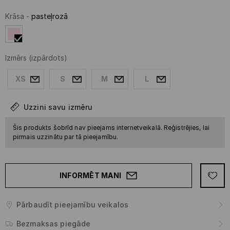
Krāsa
-
pasteļrozā
Izmērs
(izpārdots)
XS
S
M
L
Uzzini savu izmēru
Šis produkts šobrīd nav pieejams internetveikalā. Reģistrējies, lai
pirmais uzzinātu par tā pieejamību.
INFORMĒT MANI
Pārbaudīt pieejamību veikalos
Bezmaksas piegāde