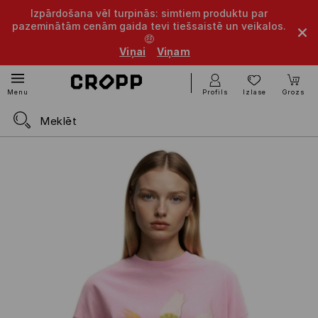
Izpārdošana vēl turpinās: simtiem produktu par
pazeminātām cenām gaida tevi tiešsaistē un veikalos.
🤑
Viņai
Viņam
Profils
Izlase
Grozs
Menu