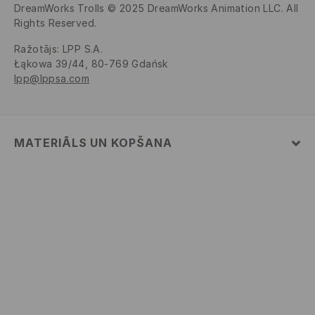
DreamWorks Trolls © 2025 DreamWorks Animation LLC. All
Rights Reserved.
Ražotājs
:
LPP S.A.
Łąkowa 39/44, 80-769 Gdańsk
lpp@lppsa.com
MATERIĀLS UN KOPŠANA
Pamatmateriāls
:
100% KOKVILNA
MAZGĀT AUTOMĀTISKAJĀ VEĻAS MAZGĀŠANAS
MAŠĪNĀ MAX. TEMP. 30° C – ĻOTI VIEGLS
MAZGĀŠANAS REŽĪMS
NEBALINĀT