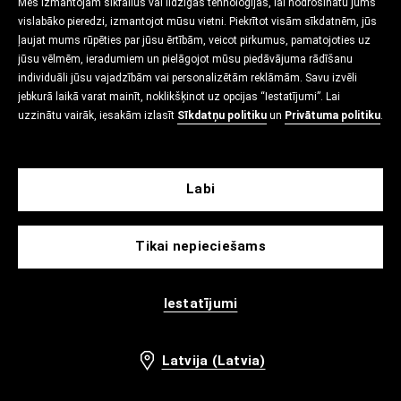
Mēs izmantojam sīkfailus vai līdzīgas tehnoloģijas, lai nodrošinātu jums
vislabāko pieredzi, izmantojot mūsu vietni. Piekrītot visām sīkdatnēm, jūs
ļaujat mums rūpēties par jūsu ērtībām, veicot pirkumus, pamatojoties uz
jūsu vēlmēm, ieradumiem un pielāgojot mūsu piedāvājuma rādīšanu
individuāli jūsu vajadzībām vai personalizētām reklāmām. Savu izvēli
jebkurā laikā varat mainīt, noklikšķinot uz opcijas “Iestatījumi”. Lai
uzzinātu vairāk, iesakām izlasīt
Sīkdatņu politiku
un
Privātuma politiku
.
Labi
Tikai nepieciešams
Iestatījumi
Latvija (Latvia)